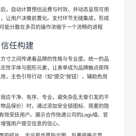
毕后，自动计算预估运费与时效、并动态呈现可用
），让用户决策前置化。支付环节无缝集成，形成
原本可能分散在多页的操作浓缩于一个流畅的进程
与信任构建
在方寸之间传递着品牌的性格与专业度。统一的品
标志性字体与图形元素，让表单成为品牌触点矩阵
用，主色引导行动（如“提交”按钮），辅助色用
布局应干净、有序、专业，避免杂乱无章引发的不
重物品保价）时，通过添加安全锁图标、简要的隐
有效安抚用户。展示合作快递公司的Logo墙、官
，增强用户提交信息的信心。
故事的碎片。无论是步骤指示图、包裹规格示意