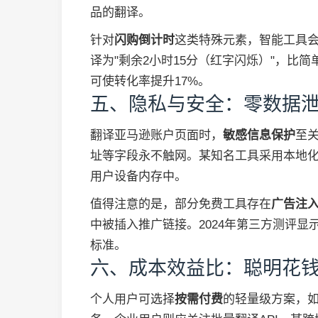
品的翻译。
针对
闪购倒计时
这类特殊元素，智能工具会采用视
译为"剩余2小时15分（红字闪烁）"，比
可使转化率提升17%。
五、隐私与安全：零数据
翻译亚马逊账户页面时，
敏感信息保护
至
址等字段永不触网。某知名工具采用本地化词库处
用户设备内存中。
值得注意的是，部分免费工具存在
广告注
中被插入推广链接。2024年第三方测评显
标准。
六、成本效益比：聪明花
个人用户可选择
按需付费
的轻量级方案，如