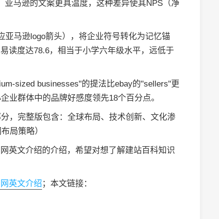
de"，亚马逊的文案更具温度，这种差异使其NPS（净
"（对应亚马逊logo箭头），将企业符号转化为记忆锚
读易读度达78.6，相当于小学六年级水平，远低于
sized businesses"的提法比ebay的"sellers"更
企业群体中的品牌好感度领先18个百分点。
部分，完整版包含：全球布局、技术创新、文化渗
词布局策略）
逊官网英文介绍的介绍，希望对想了解建站百科知识
官网英文介绍
；本文链接：