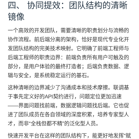
四、 协同提效：团队结构的清晰
镜像
一个高效的开发团队，需要清晰的职责划分与流畅的
协作流程。前后端分离的架构，恰好是现代专业化开
发团队结构的完美技术映射。它明确了前端工程师与
后端工程师的职责边界：前端负责所有用户可触及的
部分，是用户体验的最终打造者；后端负责数据、逻
辑与安全，是系统稳定运行的基石。
这种清晰的边界减少了沟通成本和技术摩擦。联调基
于事先定义好的API契约进行，问题定位更加迅速
——界面问题找前端，数据逻辑问题找后端。它也促
进了团队成员在各自领域的深度积累，培养专家型人
才，而非“全栈但都不精”的泛化型人员。
快速开发平台在这样的团队结构下，能更好地发挥“赋