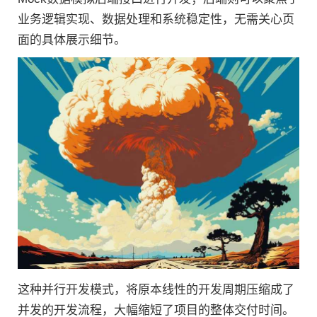
业务逻辑实现、数据处理和系统稳定性，无需关心页
面的具体展示细节。
这种并行开发模式，将原本线性的开发周期压缩成了
并发的开发流程，大幅缩短了项目的整体交付时间。