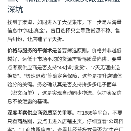
深坑
找到了渠道，如同进入了大型集市，下一步是从海量
信息中“淘出真金”。盲目选择只会导致货源不稳、售
后纠纷，让店铺早早夭折。
价格与服务的平衡术
是首要筛选原则。价格并非越低
越好，远低于市场平均的货源需警惕质量陷阱。要重
点考察供应商是否支持“48小时发货”、“7天无理由退
换货”、“极速退款”等确定务保障，这些是提升店铺体
验分的关键。务必确认其是否支持拼多多电子面单
（密文面单），这是实现自动同步物流、保护卖家信
息不被泄露的基础。
深度考察供应商资质
至关重要。在1688等平台，不要
只看商品图，要点击进入店铺主页，仔细查看“公司档
案”、“工商执照信息”。查看其经营模式是否为“生产厂