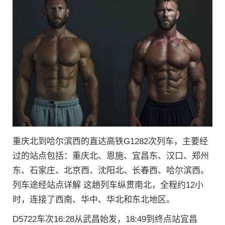
重庆北到哈尔滨西的直达高铁G1282次列车，主要经
过的站点包括：重庆北、恩施、宜昌东、汉口、郑州
东、石家庄、北京西、沈阳北、长春西、哈尔滨西。
列车途经站点详解 这趟列车纵贯南北，全程约12小
时，连接了西南、华中、华北和东北地区。
D5722车次16:28从武昌始发，18:49到终点站宜昌