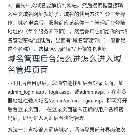
3、首先中文域名要解析到网站。然后搜索框直接输
入中文域名网址就好了。域名的使用方法？分三步操
作：域名申请后，服务商应该给你一个管理后台登陆
地址的（每个服务商不同），然后你用它们给你的“域
名管理密码”登陆后，里面有“域名管理”项（一般都是
这个名称），选择“A记录”填写上你的IP地址。
域名管理后台怎么进怎么进入域
名管理页面
- 打开后台目录后，您通常能找到后台登录页面，如
admin_login.asp，login.asp，或admin.asp。- 在浏览
器地址栏输入域名/admin/admin_login.asp，即可打开
后台登录页面。- 在登录页面输入正确的用户名和密
码后，即可进入网站后台进行管理。
方法一：直接输入酒店域名，酒店登录部分界面依次