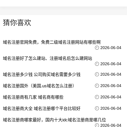
猜你喜欢
域名注册官网免费，免费二级域名注册网站有哪些啊
2026-06-04
域名注册好了怎么建站、注册域名后怎么建网站
2026-06-04
域名注册多少钱 公司购买域名需要多少钱
2026-06-04
域名注册国外（美国.us域名怎么注册）
2026-06-04
域名注册商有几家 域名商有哪些
2026-06-04
域名注册商大全 域名注册哪个平台比较好
2026-06-04
域名注册商哪家最好，国内十大idc域名注册商是哪几位
2026-06-04