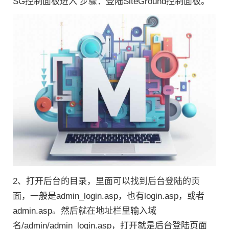
SG控制面板进入 步骤：登陆SiteGround控制面板。
2、打开后台的目录，里面可以找到后台登陆的页
面，一般是admin_login.asp，也有login.asp，或者
admin.asp。然后就在地址栏里输入域
名/admin/admin_login.asp，打开就是后台登陆页面