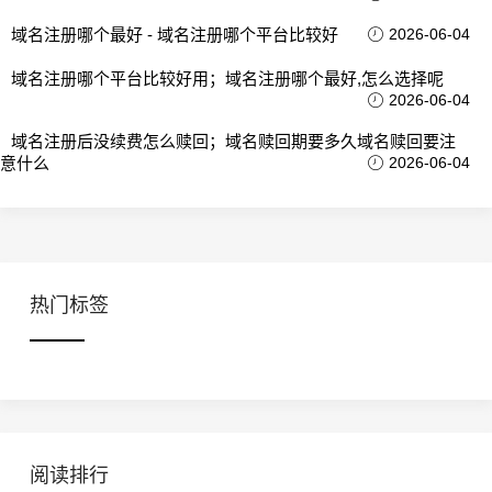
域名注册哪个最好 - 域名注册哪个平台比较好
2026-06-04
域名注册哪个平台比较好用；域名注册哪个最好,怎么选择呢
2026-06-04
域名注册后没续费怎么赎回；域名赎回期要多久域名赎回要注
意什么
2026-06-04
热门标签
阅读排行