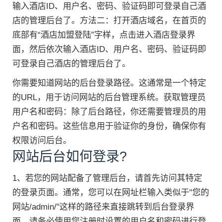
输入酒店ID、用户名、密码、验证码即可登录自己酒
店的管理后台了。方法二：打开酒店域名，在首页的
底部有“酒店加盟登陆”字样，点击进入酒店登录界
面，然后依次输入酒店ID、用户名、密码、验证码即
可登录自己酒店的管理后台了。
你需要知道网站的后台登录路径。这通常是一个特定
的URL，用于访问网站的后台管理系统。获取管理员
用户名和密码：除了后台路径，你还需要管理员的用
户名和密码。这些信息用于验证你的身份，确保你有
权限访问后台。
网站后台如何登录?
1、若您的网站配备了管理后台，请首先访问其特定
的登录页面。通常，您可以在网址栏输入类似于"您的
网站/admin/"这样的路径来直接跳转到后台登录界
面。请务必使用您注册时设置的用户名和密码进行登