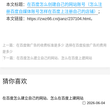
本文标题：
在百度怎么创建自己的网站账号（怎么注
册百度自媒体账号怎样在百度上注册自己的店铺）
；
本文链接：https://zwz66.cn/jianz/237104.html。
上一篇：
在百度做广告的收费标准是多少 选择在百度投放广告的费用
是多少
下一篇：
在百度怎么建立自己的网站、怎么在百度上建网站
猜你喜欢
在百度怎么建立自己的网站、怎么在百度上建网站
2026-06-04