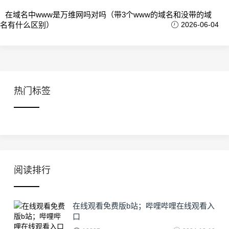
在域名中www是万维网吗对吗（带3个www的域名和没带的域
名有什么区别）
2026-06-04
热门标签
阅读排行
在线观看免费版b站；哔哩哔哩在线观看入
口