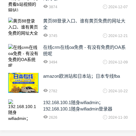
3874
2024-12-07
黄页88登录入口、谁有黄页免费的网址大
全
3745
2024-12-21
在线crm在线oa免费 - 有没有免费的OA系
统呢
3494
2024-12-09
amazon欧洲站和日本站；日本专线fba
2782
2024-10-22
192.168.100.1随身wifiadmin；
192.168.100.1随身wifiadmin登录器
2626
2024-11-30