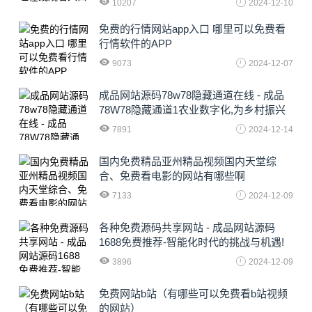
10207
2024-12-10
免费的行情网站app入口 哪里可以免费看
行情软件的APP
9073
2024-12-07
成品网站源码78w78隐藏通道在线 - 成品
78W78隐藏通道1农业数字化,为乡村振兴
注入新动力
7891
2024-12-14
国内免费精品亚州精品视频国内天堂综
合、免费看电影的网站有哪些啊
7133
2024-12-09
各种免费源码共享网站 - 成品网站源码
1688免费推荐-智能化时代的挑战与机遇!
3896
2024-12-09
免费网站b站（有哪些可以免费看b站视频
的网站）