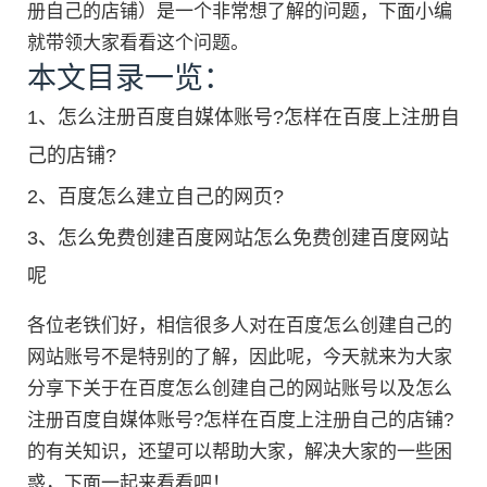
册自己的店铺）是一个非常想了解的问题，下面小编
就带领大家看看这个问题。
本文目录一览：
1、
怎么注册百度自媒体账号?怎样在百度上注册自
己的店铺?
2、
百度怎么建立自己的网页?
3、
怎么免费创建百度网站怎么免费创建百度网站
呢
各位老铁们好，相信很多人对在百度怎么创建自己的
网站账号不是特别的了解，因此呢，今天就来为大家
分享下关于在百度怎么创建自己的网站账号以及怎么
注册百度自媒体账号?怎样在百度上注册自己的店铺?
的有关知识，还望可以帮助大家，解决大家的一些困
惑，下面一起来看看吧！