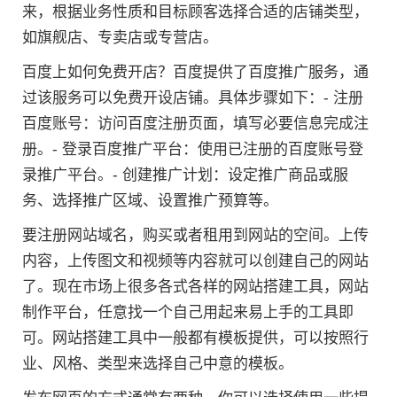
来，根据业务性质和目标顾客选择合适的店铺类型，
如旗舰店、专卖店或专营店。
百度上如何免费开店？百度提供了百度推广服务，通
过该服务可以免费开设店铺。具体步骤如下：- 注册
百度账号：访问百度注册页面，填写必要信息完成注
册。- 登录百度推广平台：使用已注册的百度账号登
录推广平台。- 创建推广计划：设定推广商品或服
务、选择推广区域、设置推广预算等。
要注册网站域名，购买或者租用到网站的空间。上传
内容，上传图文和视频等内容就可以创建自己的网站
了。现在市场上很多各式各样的网站搭建工具，网站
制作平台，任意找一个自己用起来易上手的工具即
可。网站搭建工具中一般都有模板提供，可以按照行
业、风格、类型来选择自己中意的模板。