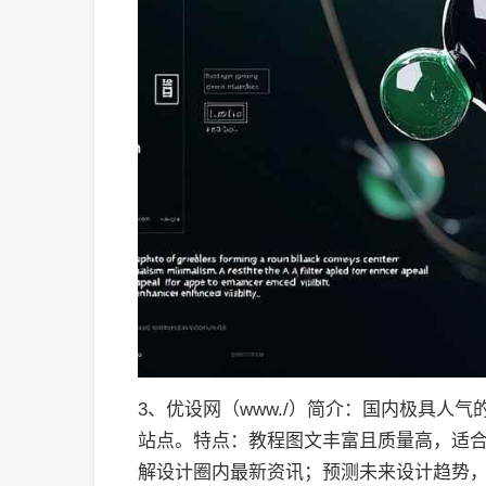
3、优设网（www./）简介：国内极具人
站点。特点：教程图文丰富且质量高，适合
解设计圈内最新资讯；预测未来设计趋势