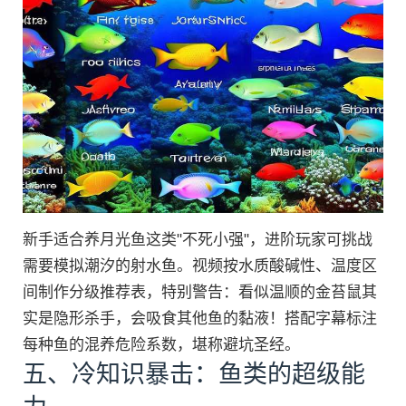
新手适合养月光鱼这类"不死小强"，进阶玩家可挑战
需要模拟潮汐的射水鱼。视频按水质酸碱性、温度区
间制作分级推荐表，特别警告：看似温顺的金苔鼠其
实是隐形杀手，会吸食其他鱼的黏液！搭配字幕标注
每种鱼的混养危险系数，堪称避坑圣经。
五、冷知识暴击：鱼类的超级能