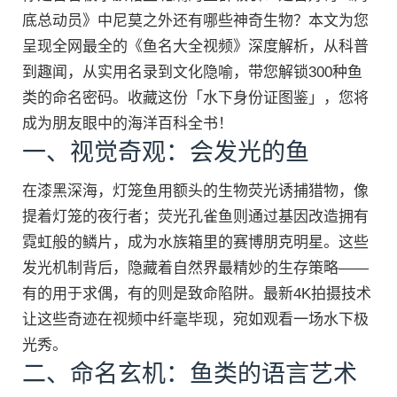
底总动员》中尼莫之外还有哪些神奇生物？本文为您
呈现全网最全的《鱼名大全视频》深度解析，从科普
到趣闻，从实用名录到文化隐喻，带您解锁300种鱼
类的命名密码。收藏这份「水下身份证图鉴」，您将
成为朋友眼中的海洋百科全书！
一、视觉奇观：会发光的鱼
在漆黑深海，灯笼鱼用额头的生物荧光诱捕猎物，像
提着灯笼的夜行者；荧光孔雀鱼则通过基因改造拥有
霓虹般的鳞片，成为水族箱里的赛博朋克明星。这些
发光机制背后，隐藏着自然界最精妙的生存策略——
有的用于求偶，有的则是致命陷阱。最新4K拍摄技术
让这些奇迹在视频中纤毫毕现，宛如观看一场水下极
光秀。
二、命名玄机：鱼类的语言艺术