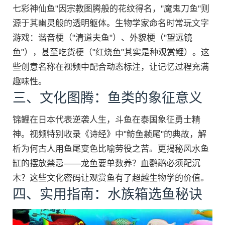
七彩神仙鱼"因宗教图腾般的花纹得名，"魔鬼刀鱼"则
源于其幽灵般的透明躯体。生物学家命名时常玩文字
游戏：谐音梗（"清道夫鱼"）、外貌梗（"望远镜
鱼"），甚至吃货梗（"红烧鱼"其实是种观赏鲤）。这
些创意名称在视频中配合动态标注，让记忆过程充满
趣味性。
三、文化图腾：鱼类的象征意义
锦鲤在日本代表逆袭人生，斗鱼在泰国象征勇士精
神。视频特别收录《诗经》中"鲂鱼赪尾"的典故，解
析为何古人用鱼尾变色比喻劳役之苦。更揭秘风水鱼
缸的摆放禁忌——龙鱼要单数养？血鹦鹉必须配沉
木？这些文化密码让观赏鱼有了超越生物学的价值。
四、实用指南：水族箱选鱼秘诀