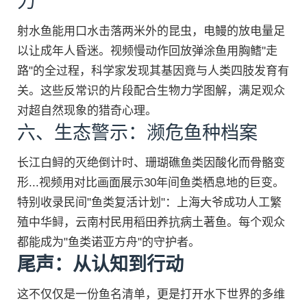
力
射水鱼能用口水击落两米外的昆虫，电鳗的放电量足
以让成年人昏迷。视频慢动作回放弹涂鱼用胸鳍"走
路"的全过程，科学家发现其基因竟与人类四肢发育有
关。这些反常识的片段配合生物力学图解，满足观众
对超自然现象的猎奇心理。
六、生态警示：濒危鱼种档案
长江白鲟的灭绝倒计时、珊瑚礁鱼类因酸化而骨骼变
形...视频用对比画面展示30年间鱼类栖息地的巨变。
特别收录民间"鱼类复活计划"：上海大爷成功人工繁
殖中华鲟，云南村民用稻田养抗病土著鱼。每个观众
都能成为"鱼类诺亚方舟"的守护者。
尾声：从认知到行动
这不仅仅是一份鱼名清单，更是打开水下世界的多维