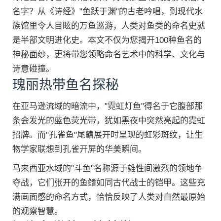
名字？从《诗经》"鱼跃于渊"的古老吟唱，到现代水
族馆里令人目眩的万鱼巡游，人类对鱼类的命名史就
是半部文明进化史。本文不仅为您揭开100种鱼名的
神秘面纱，更将带您领略命名艺术中的科学、文化与
诗意碰撞。
瑰丽热带鱼名探秘
在亚马逊流域的暗流中，"霓虹灯鱼"得名于它腹部那
条会发光的蓝色荧光带，犹如黑夜中突然亮起的霓虹
招牌。而"孔雀鱼"尾鳍展开时呈现的虹彩斑纹，让生
物学家联想到孔雀开屏的华美瞬间。
马来西亚水域的"斗鱼"名称源于雄性间激烈的领地争
夺战，它们张开的鱼鳍如同古代战士的铠甲。这些充
满画面感的命名方式，恰恰反映了人类对自然最原始
的观察智慧。