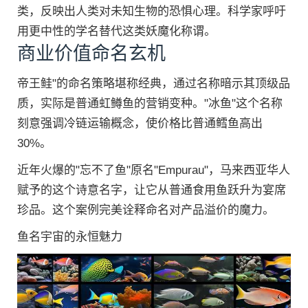
类，反映出人类对未知生物的恐惧心理。科学家呼吁
用更中性的学名替代这类妖魔化称谓。
商业价值命名玄机
帝王鲑"的命名策略堪称经典，通过名称暗示其顶级品
质，实际是普通虹鳟鱼的营销变种。"冰鱼"这个名称
刻意强调冷链运输概念，使价格比普通鳕鱼高出
30%。
近年火爆的"忘不了鱼"原名"Empurau"，马来西亚华人
赋予的这个诗意名字，让它从普通食用鱼跃升为宴席
珍品。这个案例完美诠释命名对产品溢价的魔力。
鱼名宇宙的永恒魅力