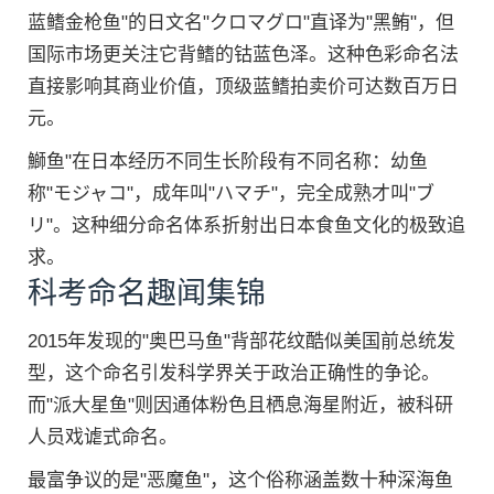
蓝鳍金枪鱼"的日文名"クロマグロ"直译为"黑鲔"，但
国际市场更关注它背鳍的钴蓝色泽。这种色彩命名法
直接影响其商业价值，顶级蓝鳍拍卖价可达数百万日
元。
鰤鱼"在日本经历不同生长阶段有不同名称：幼鱼
称"モジャコ"，成年叫"ハマチ"，完全成熟才叫"ブ
リ"。这种细分命名体系折射出日本食鱼文化的极致追
求。
科考命名趣闻集锦
2015年发现的"奥巴马鱼"背部花纹酷似美国前总统发
型，这个命名引发科学界关于政治正确性的争论。
而"派大星鱼"则因通体粉色且栖息海星附近，被科研
人员戏谑式命名。
最富争议的是"恶魔鱼"，这个俗称涵盖数十种深海鱼