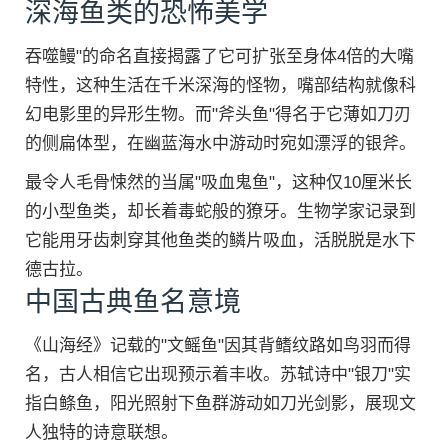
深海鱼类的恐怖美学
吞噬鳗"的命名直接揭露了它可扩张至身体4倍的大嘴
特性，这种生活在千米深海的怪物，嘴部结构就像科
幻电影里的异形生物。而"斧头鱼"得名于它薄如刀刃
的侧扁体型，在幽蓝海水中游动时宛如漂浮的银斧。
最令人毛骨悚然的当属"吸血鬼鱼"，这种仅10厘米长
的小型鱼类，却长着毒蛇般的獠牙。生物学家记录到
它能用牙齿刺穿其他鱼类的鳞片吸血，活脱脱是水下
德古拉。
中国古典鱼名意境
《山海经》记载的"文鳐鱼"因其背鳍纹路如鸟羽而得
名，古人相信它出现预示着丰收。苏轼诗中"银刀"实
指白鲦鱼，阳光照射下鱼群游动如刀光剑影，展现文
人独特的诗意联想。