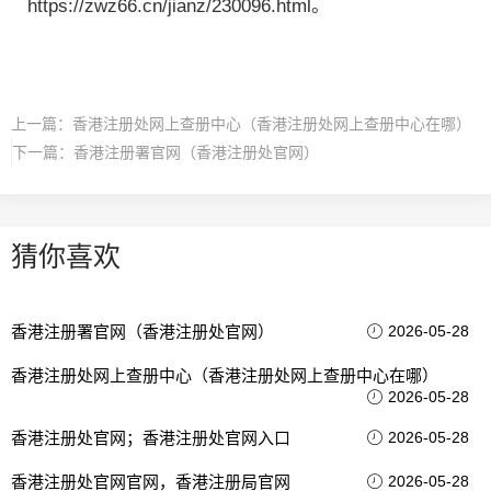
https://zwz66.cn/jianz/230096.html。
上一篇：
香港注册处网上查册中心（香港注册处网上查册中心在哪）
下一篇：
香港注册署官网（香港注册处官网）
猜你喜欢
香港注册署官网（香港注册处官网）
2026-05-28
香港注册处网上查册中心（香港注册处网上查册中心在哪）
2026-05-28
香港注册处官网；香港注册处官网入口
2026-05-28
香港注册处官网官网，香港注册局官网
2026-05-28