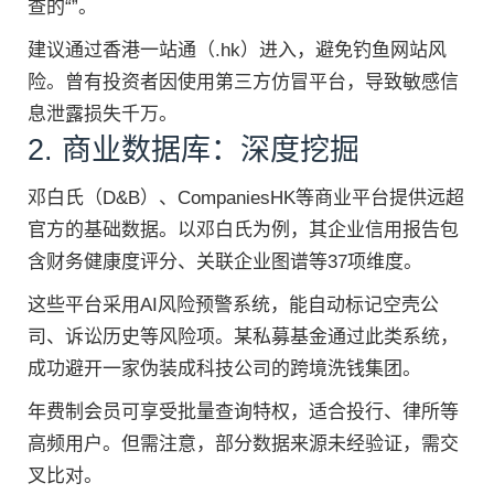
查的“”。
建议通过香港一站通（.hk）进入，避免钓鱼网站风
险。曾有投资者因使用第三方仿冒平台，导致敏感信
息泄露损失千万。
2. 商业数据库：深度挖掘
邓白氏（D&B）、CompaniesHK等商业平台提供远超
官方的基础数据。以邓白氏为例，其企业信用报告包
含财务健康度评分、关联企业图谱等37项维度。
这些平台采用AI风险预警系统，能自动标记空壳公
司、诉讼历史等风险项。某私募基金通过此类系统，
成功避开一家伪装成科技公司的跨境洗钱集团。
年费制会员可享受批量查询特权，适合投行、律所等
高频用户。但需注意，部分数据来源未经验证，需交
叉比对。