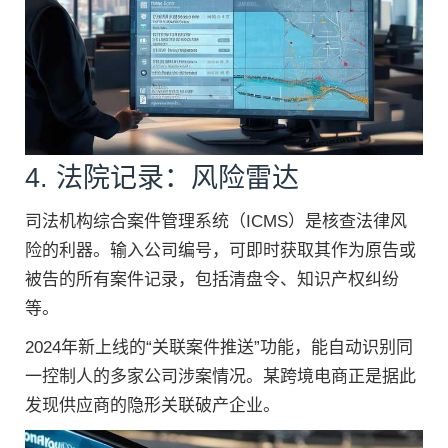
4. 法院记录：风险雷达
司法机构综合案件管理系统（ICMS）是核查法律风
险的利器。输入公司编号，可即时获取其作为原告或
被告的所有案件记录，包括清盘令、知识产权纠纷
等。
2024年新上线的“关联案件推送”功能，能自动识别同
一控制人的多家公司涉案情况。某跨境电商正是据此
发现供应商的隐形关联破产企业。