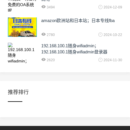
3494
2024-12-09
amazon欧洲站和日本站；日本专线fba
2780
2024-10-22
192.168.100.1随身wifiadmin；
192.168.100.1随身wifiadmin登录器
2620
2024-11-30
推荐排行