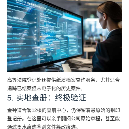
高等法院登记处还提供纸质档案查询服务，尤其适合
追踪已结案但未电子化的历史案件。
5. 实地查册：终极验证
金钟道合署12楼的查册中心，仍保留着最原始的钢印
登记册。在这里可以亲手翻阅公司原始章程，甚至能
通过墨水痕迹鉴别文件篡改痕迹。