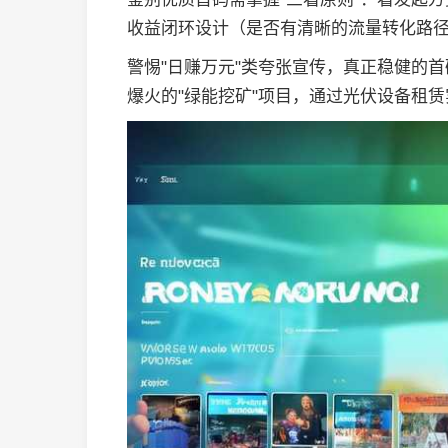
收益闭环设计（是否有清晰的流量转化路
警惕"日赚万元"类夸张宣传，真正稳健的首码
爆火的"绿能挖矿"项目，通过光伏设备租