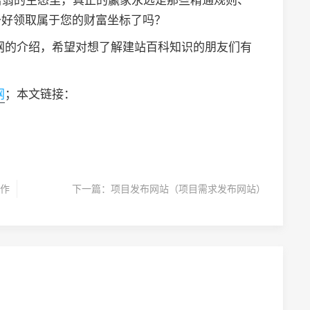
富翁的生态里，真正的赢家永远是那些精通规则、
备好领取属于您的财富坐标了吗？
网的介绍，希望对想了解建站百科知识的朋友们有
网
；本文链接：
作
下一篇：
项目发布网站（项目需求发布网站）