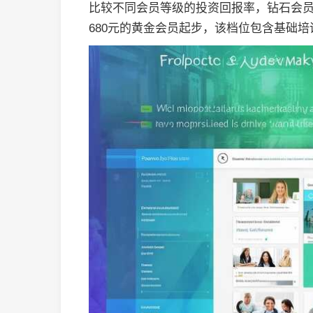
比较不同会员等级的投资回报率，钻石会员
680元的黄金会员起步，该档位包含基础培