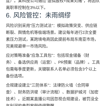
度）。某科技公司通过"虚拟股权+成果对赌"，将团队
离职率控制在3%以下。
6. 风险管控：未雨绸缪
风险识别采用"压力测试法"：模拟政策突变、供应链
断裂、舆情危机等极端场景。建议每年进行2次全要
素压力测试，某跨境电商因此提前布局东南亚市场，
完美规避单一市场风险。
应对策略准备"应急工具包"：包括现金储备（财
务）、备选供应商（运营）、PR预案（品牌）。工具
包需每季度更新，关键联系人名单必须包含3个以上
备份选项。
合规建设建立"三防体系"：法律防火墙（合同审
查）、财务防洪堤（审计流程）、数据护城河（加密
技术）。近期某直播公司因忽视合规建设，被罚没全
年利润的典型案例值得警醒。