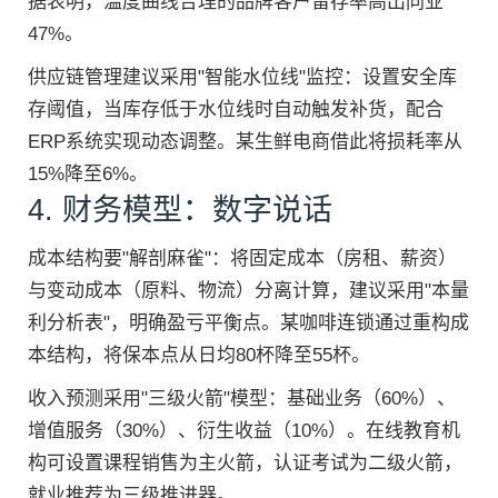
据表明，温度曲线合理的品牌客户留存率高出同业
47%。
供应链管理建议采用"智能水位线"监控：设置安全库
存阈值，当库存低于水位线时自动触发补货，配合
ERP系统实现动态调整。某生鲜电商借此将损耗率从
15%降至6%。
4. 财务模型：数字说话
成本结构要"解剖麻雀"：将固定成本（房租、薪资）
与变动成本（原料、物流）分离计算，建议采用"本量
利分析表"，明确盈亏平衡点。某咖啡连锁通过重构成
本结构，将保本点从日均80杯降至55杯。
收入预测采用"三级火箭"模型：基础业务（60%）、
增值服务（30%）、衍生收益（10%）。在线教育机
构可设置课程销售为主火箭，认证考试为二级火箭，
就业推荐为三级推进器。