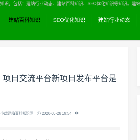
识，包括：建站行业动态、建站百科知识、SEO优化知识等知识。建站服务热线
建站百科知识
SEO优化知识
建站行业动态
 项目交流平台新项目发布平台是
-小虎建站百科知识网
2026-05-28 19:54