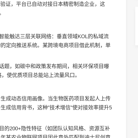
术验证，平台已自动对接日本精密制造企业，这
。
智能触达三层关联网络：垂直领域KOL的私域流
构的定向推送系统。某跨境电商项目借此机制，单
事话题，如碳中和政策发布期间，相关环保项目曝
策略，使优质项目总能站上流量风口。
者生成动态信用画像。当生物医药项目发起人上传
生成信用背书，这种"技术增信"使对接效率提升5
目的200+隐性特征（如团队认知风格、资源互补
去年某农业物联网项目因此意外匹配到迪士尼创意