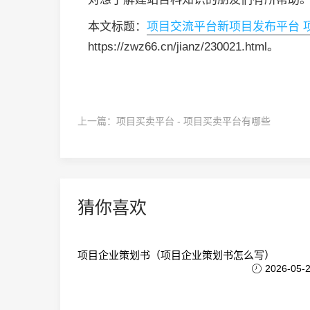
本文标题：
项目交流平台新项目发布平台 
https://zwz66.cn/jianz/230021.html。
上一篇：
项目买卖平台 - 项目买卖平台有哪些
猜你喜欢
项目企业策划书（项目企业策划书怎么写）
2026-05-