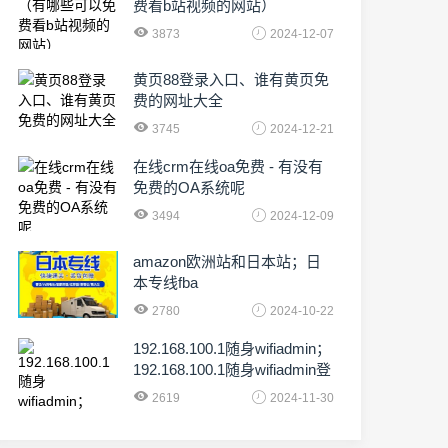
费看b站视频的网站）
3873
2024-12-07
黄页88登录入口、谁有黄页免
费的网址大全
3745
2024-12-21
在线crm在线oa免费 - 有没有
免费的OA系统呢
3494
2024-12-09
amazon欧洲站和日本站；日
本专线fba
2780
2024-10-22
192.168.100.1随身wifiadmin；
192.168.100.1随身wifiadmin登
录器
2619
2024-11-30