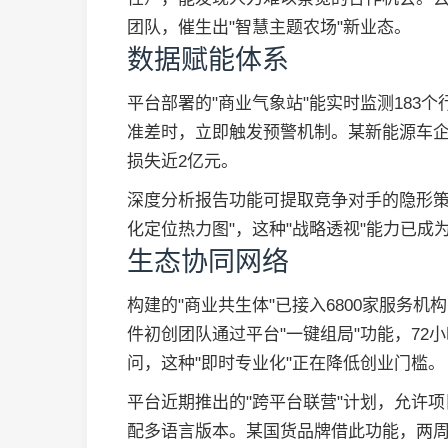
团队，催生出"智慧主题农场"新业态。
数据赋能体系
平台部署的"商业气象站"能实时监测183
准差时，立即触发预警机制。某新能源车
损失近2亿元。
深度分析报告功能可提取竞争对手的隐形策略
化定位热力图"，这种"战略透视"能力已成
生态协同网络
构建的"商业共生体"已接入6800家服务
件初创团队通过平台"一键组局"功能，72
问，这种"即时专业化"正在降低创业门槛。
平台近期推出的"跨平台联营"计划，允许
配多语言版本。某国货品牌借此功能，两周