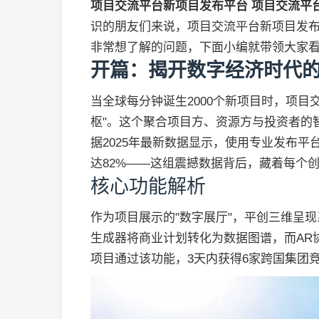
项目交流平台新项目发布平台 项目交流平
识的朋友们来说，项目交流平台新项目发布
非常想了解的问题，下面小编就带领大家
开篇：揭开数字经济时代
当全球每分钟诞生2000个新项目时，项目
枢"。这个聚合项目方、资源方与投资者的
据2025年最新数据显示，使用专业发布平
达82%——这组震撼数据背后，藏着每个
核心功能解析
作为项目展示的"数字展厅"，平创三维呈现
生成器将商业计划转化为数据图谱，而AR
项目通过该功能，3天内获得6家跨国集团