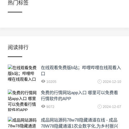
热门标签
阅读排行
在线观看免费版b站；哔哩哔哩在线观看入
口
10205
2024-12-10
免费的行情网站app入口 哪里可以免费看
行情软件的APP
9072
2024-12-07
成品网站源码78w78隐藏通道在线 - 成品
78W78隐藏通道1农业数字化,为乡村振兴