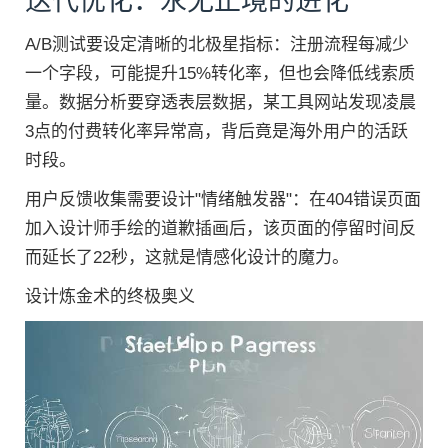
迭代优化：永无止境的进化
A/B测试要设定清晰的北极星指标：注册流程每减少
一个字段，可能提升15%转化率，但也会降低线索质
量。数据分析要穿透表层数据，某工具网站发现凌晨
3点的付费转化率异常高，背后竟是海外用户的活跃
时段。
用户反馈收集需要设计"情绪触发器"：在404错误页面
加入设计师手绘的道歉插画后，该页面的停留时间反
而延长了22秒，这就是情感化设计的魔力。
设计炼金术的终极奥义