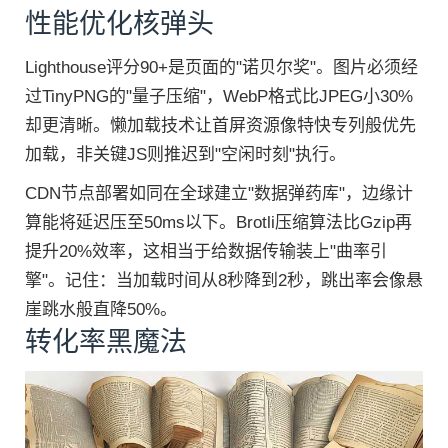
性能优化核弹头
Lighthouse评分90+是页面的"诺贝尔奖"。图片必须经
过TinyPNG的"量子压缩"，WebP格式比JPEG小30%
却更清晰。懒加载技术让首屏资源像特快专列般优先
加载，非关键JS则推迟到"空闲时刻"执行。
CDN节点部署如同在全球建立"数据弹药库"，边缘计
算能将延迟压至50ms以下。Brotli压缩算法比Gzip再
提升20%效率，这相当于给数据传输装上"曲率引
擎"。记住：当加载时间从8秒降到2秒，跳出率会像悬
崖跳水般直降50%。
转化率黑魔法