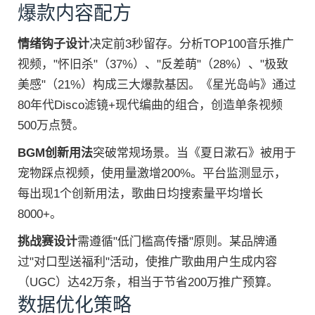
爆款内容配方
情绪钩子设计
决定前3秒留存。分析TOP100音乐推广
视频，"怀旧杀"（37%）、"反差萌"（28%）、"极致
美感"（21%）构成三大爆款基因。《星光岛屿》通过
80年代Disco滤镜+现代编曲的组合，创造单条视频
500万点赞。
BGM创新用法
突破常规场景。当《夏日漱石》被用于
宠物踩点视频，使用量激增200%。平台监测显示，
每出现1个创新用法，歌曲日均搜索量平均增长
8000+。
挑战赛设计
需遵循"低门槛高传播"原则。某品牌通
过"对口型送福利"活动，使推广歌曲用户生成内容
（UGC）达42万条，相当于节省200万推广预算。
数据优化策略