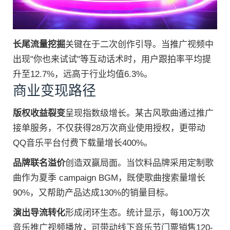
长尾流量挖掘
关键在于二次创作引导。当推广视频中
出现"你也来试试"等互动话术时，用户跟拍率平均提
升至12.7%，远高于行业均值6.3%。
商业变现路径
版权收益裂变
呈现指数级增长。某古风歌曲通过推广
接单服务，不仅获得28万次商业使用授权，更带动
QQ音乐平台付费下载量增长400%。
品牌联名溢价
创造双赢局面。当饮料品牌采用定制歌
曲作为夏季 campaign BGM，既使歌曲搜索量增长
90%，又帮助产品达成130%的销量目标。
演出导流转化
形成闭环生态。统计显示，每100万次
音乐推广视频播放，可带动线下音乐节门票销售120-