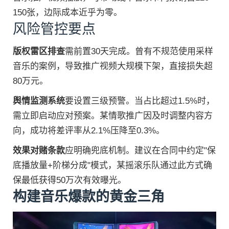
150张，边际成本近乎为零。
风险管控要点
版权雷区排查
需前置30天完成。曾有不规范使用采样
音乐的案例，导致推广视频大规模下架，直接损失超
80万元。
舆情监测系统
要设置三级预警。当占比超过1.5%时，
需立即启动应对预案。某情歌推广因及时调整内容方
向，成功将差评率从2.1%压降至0.3%。
效果对赌条款
应明确兜底机制。建议在合同中约定"保
底播放量+阶梯分成"模式，某摇滚乐队通过此方式确
保最低获得50万次有效曝光。
构建音乐爆款的黄金三角