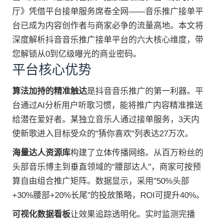
厅》凭借平台接单服务席卷全网——音乐推广接单平
台已成为内容创作者与商家必争的流量高地。本文将
深度解析抖音音乐推广接单平台的六大核心维度，带
您解锁从0到亿级曝光的商业密码。
平台核心优势
算法加持的精准触达
是抖音音乐推广的第一利器。平
台通过AI分析用户听歌习惯，能将推广内容精准推送
给潜在爱好者。某独立音乐人通过接单服务，3天内
使新歌进入目标受众的"猜你喜欢"列表达27万次。
海量达人资源库
构建了立体传播网络。从百万粉丝的
头部音乐博主到垂直领域的"腰部达人"，商家可按预
算自由组合推广矩阵。数据显示，采用"50%头部
+30%腰部+20%长尾"的投放策略，ROI可提升40%。
可视化数据看板
让效果追踪透明化。实时监测完播