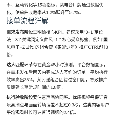
率、互动转化等15项指标，某电音厂牌通过数据优
化，使单曲收藏率从1.2%跃升至5.7%。
接单流程详解
需求发布阶段
需明确核心KPI。建议采用"3+1"定位
法：3个关键词定义曲风+1个核心受众标签。例如"国
风电子+Z世代"的组合使《锦鲤少年》推广CTR提升3
倍。
达人匹配环节
存在黄金48小时法则。平台数据显示，
在需求发布后两天内完成达人签约的订单，平均执行
效率高出35%。某民谣组合因错过窗口期，导致推广
周期延长至常规时间的1.8倍。
执行验收阶段
要注意声画协同率。优质视频需保证音
乐高潮点与画面转场误差不超过0.3秒，这类内容用户
平均观看时长可达普通视频的2.4倍。