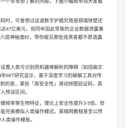
是一个非常想了解的问题，下面小编就带领大家看
证码时，可曾想过这道数字护盾究竟是铜墙铁壁还
已达47亿美元，但同年因此导致的企业数据泄露事
的六层神秘面纱，带你窥见那些连黑客都不愿透露
过设置人类可识别而机器难解析的障碍（如扭曲文
4年MIT研究显示，基于深度学习的破解工具对传
讽刺的是，某些「高安全性」滑动拼图验证码，其
落入预设区间。
键频率等生物特征，理论上安全性提升3-5倍。但
，能完美模拟人类操作模式。某暗网教程甚至公然
种人类操作模板。