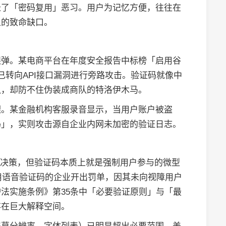
长了「密码复用」恶习。用户为记忆方便，往往在
上的致命缺口。
银弹。某电商平台在年度安全报告中标榜「启用谷
早已转向API接口漏洞进行旁路攻击。验证码就像中
队，却防不住伪装成商队的特洛伊木马。
理。某金融机构客服录音显示，当用户账户被盗
码」，实则攻击源自企业内网未加密的验证日志。
动化决策，但验证码本质上就是强制用户参与的微型
使用语音验证码的企业开出罚单，因其未向视障用户
法实施条例》第35条中「必要验证原则」与「最
存在巨大解释空间。