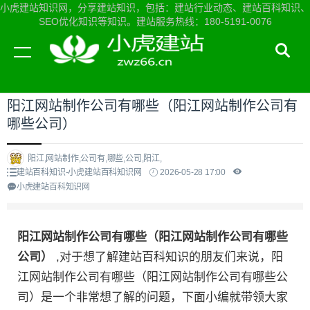
小虎建站知识网，分享建站知识，包括：建站行业动态、建站百科知识、
SEO优化知识等知识。建站服务热线：180-5191-0076
当前位置：
小虎建站知识网首页
>
建站百科知识
>
阳江网站制作公司有哪些（阳江网站制作公司有
哪些公司）
阳江,网站制作,公司有,哪些,公司,阳江,
建站百科知识-小虎建站百科知识网
2026-05-28 17:00
小虎建站百科知识网
阳江网站制作公司有哪些（阳江网站制作公司有哪些
公司）
,对于想了解建站百科知识的朋友们来说，阳
江网站制作公司有哪些（阳江网站制作公司有哪些公
司）是一个非常想了解的问题，下面小编就带领大家