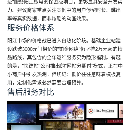
迹"服务阳江核电的保密级项目，更彰显其安全开发实
力。建议商家重点关注案例中的用户停留时长、跳出
率等真实数据，而非炫酷的动画效果。
服务价格体系
阳江市场的价格战已进入白热化阶段。基础企业站建
设跌破3000元门槛价的"铂金网络"仍坚持2万元起的精
品路线，其包含的全年运维服务实为隐形福利。有趣
的是，"快建站"公司推出的"网站分期付"模式，正在中
小商户中引发热潮。但切记：低价往往意味着模板复
用，定制化需求必然需要合理预算。
售后服务对比