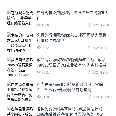
在线观看免费版b站；哔哩哔哩在线观看入
口
10205
2024-12-10
免费的行情网站app入口 哪里可以免费看
行情软件的APP
9072
2024-12-07
成品网站源码78w78隐藏通道在线 - 成品
78W78隐藏通道1农业数字化,为乡村振兴
注入新动力
7891
2024-12-14
国内免费精品亚州精品视频国内天堂综
合、免费看电影的网站有哪些啊
7130
2024-12-09
各种免费源码共享网站 - 成品网站源码
1688免费推荐-智能化时代的挑战与机遇!