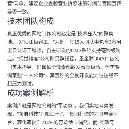
营"现象，建议企业查验营业执照注册时间与官网宣传
是否一致。
技术团队构成
真正优秀的网站制作公司必定是"技术狂人"的聚集
地。以"阳江极客工厂"为例，其15人团队中包含3名阿
里云认证工程师，自主研发的CMS系统支持毫秒级响
应。"视觉维度"公司则另辟蹊径，重金聘请4A广告公
司美术指导，确保每个像素都散发着高级感。但需警
惕某些"一人公司"，其宣称的全栈开发能力往往经不
起压力测试。
成功案例解析
案例库就是网站公司的"军功章"。我们实地考察发
现，"领航科技"为阳江十八子集团打造的刀具电商平
台，转化率提升210%的奇迹绝非偶然。而"互动奇