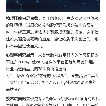
物理压缩只是表象
，真正的长网址生成器是用户体验
的雕塑师。当原始链接像脱缰野马般突破字符限制
时，生成器通过算法将其驯服成优雅的短链。这不仅
让推文避免被截断的尴尬，更让纸质印刷品上的二维
码不再因过长而失真。
心理学研究显示
，人类大脑对12字符内的信息记忆效
率提升300%。像bit.ly这样的平台正是利用此原理，
将亚马逊商品页的78字符链接压缩
为"bit.ly/3sKp9Qz"这样的记忆切片。某些高级工具甚
至支持自定义后缀，打造"brand.ly/七夕促销"这样的
品牌资产。
技术层面
的突破更令人惊叹。采用Base64编码的现代
生成器，可在6字符内承载281万亿种组合，相当于给