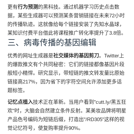
更有
行为预测
的黑科技。通过机器学习历史点击数
据，某些生成器可以预测某条营销链接在未来72小时
的传播轨迹。这就像给每个链接安装了先知水晶球，
某知识付费平台借此将课程推广转化率提升了3.8倍。
三、病毒传播的基因编辑
优秀的网址生成器是
社交媒体的基因剪刀
。Twitter上
的爆款推文有个共同秘密：它们的链接都像基因片段
般短小精悍。研究显示，带短链的推文转发量比原始
链接高217%，因为省下的字符空间允许添加更多话
题标签。
记忆点植入
技术正在革新。当用户看到"cutt.ly/黑五狂
欢"时，大脑会自然建立条件反射。某美妆品牌将明星
产品色号编码为短链后缀，打造出"/RD305"这样的视
觉记忆符号，使复购率提升90%。