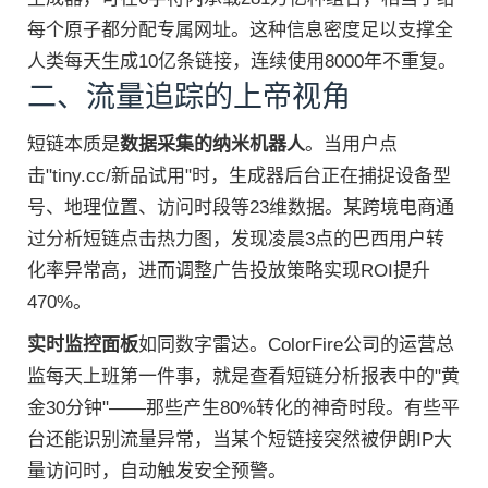
每个原子都分配专属网址。这种信息密度足以支撑全
人类每天生成10亿条链接，连续使用8000年不重复。
二、流量追踪的上帝视角
短链本质是
数据采集的纳米机器人
。当用户点
击"tiny.cc/新品试用"时，生成器后台正在捕捉设备型
号、地理位置、访问时段等23维数据。某跨境电商通
过分析短链点击热力图，发现凌晨3点的巴西用户转
化率异常高，进而调整广告投放策略实现ROI提升
470%。
实时监控面板
如同数字雷达。ColorFire公司的运营总
监每天上班第一件事，就是查看短链分析报表中的"黄
金30分钟"——那些产生80%转化的神奇时段。有些平
台还能识别流量异常，当某个短链接突然被伊朗IP大
量访问时，自动触发安全预警。