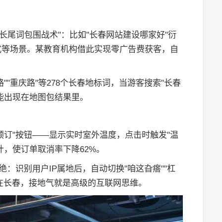
"长尾词包围战术"：比如"长春网站建设哪家好"衍
式等场景。某教育机构借此实现零广告费获客，自
"重庆路"等278个长春地标词，当游客搜索"长春
能出现在地图包结果里。
预订"按钮——显示实时室外温度，点击时触发"温
计，使订单取消率下降62%。
绝：识别用户IP属地后，自动切换"咱这旮瘩""杠
。在长春，接地气就是高级的互联网思维。