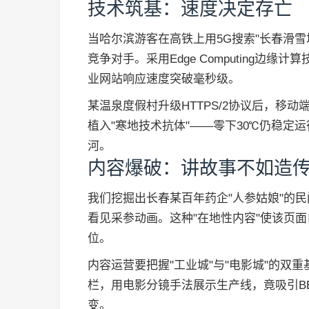
技术筑基：速度决定存亡
当哈尔滨游客在高铁上用5G搜索"长春滑雪
竞争对手。采用Edge Computing边
业网站响应速度突破毫秒级。
某温泉度假村升级HTTPS/2协议后，移
植入"寒地技术抗体"——零下30℃仍稳定
河。
内容爆破：讲故事不如造
我们挖掘出长春某百年药企"人参姑娘"的
看见采参动画。这种"在地性内容"使该页面
位。
内容运营要把握"工业城"与"电影城"的双
栏，用电影分镜手法展示生产线，竟吸引B
变。