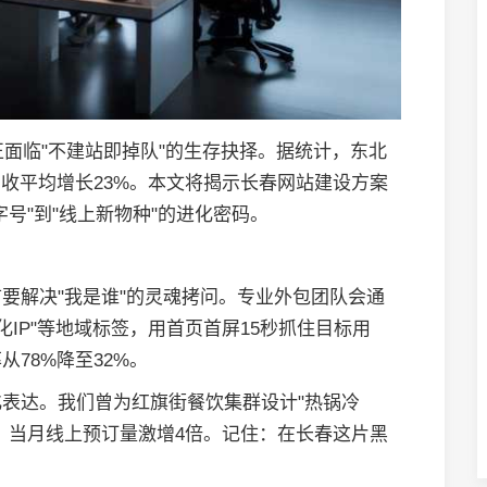
正面临"不建站即掉队"的生存抉择。据统计，东北
营收平均增长23%。本文将揭示长春网站建设方案
号"到"线上新物种"的进化密码。
要解决"我是谁"的灵魂拷问。专业外包团队会通
化IP"等地域标签，用首页首屏15秒抓住目标用
78%降至32%。
表达。我们曾为红旗街餐饮集群设计"热锅冷
，当月线上预订量激增4倍。记住：在长春这片黑
。