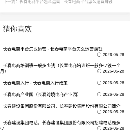
下一篇：
长春电商平台怎么运营 - 长春电商平台怎么运营赚钱
猜你喜欢
长春电商平台怎么运营 - 长春电商平台怎么运营赚钱
2026-05-28
长春电商培训班一般多少钱（长春电商培训班一般多少钱一个
月）
2026-05-28
长春电商入行 - 长春电商入行政策
2026-05-28
长春电商产业园（长春跨境电商产业园）
2026-05-28
长春建设集团股份有限公司，长春建设集团股份有限公司简介
2026-05-28
长春建设集团电话，长春建设集团股份有限公司招聘电话是多
少
2026-05-28