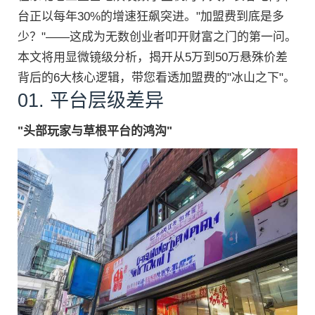
台正以每年30%的增速狂飙突进。"加盟费到底是多
少？"——这成为无数创业者叩开财富之门的第一问。
本文将用显微镜级分析，揭开从5万到50万悬殊价差
背后的6大核心逻辑，带您看透加盟费的"冰山之下"。
01. 平台层级差异
"头部玩家与草根平台的鸿沟"