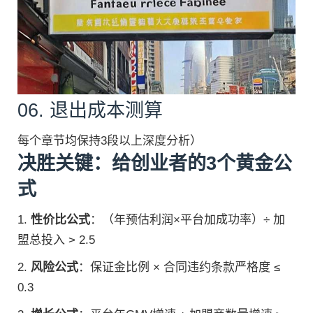
06. 退出成本测算
每个章节均保持3段以上深度分析）
决胜关键：给创业者的3个黄金公
式
1.
性价比公式
：（年预估利润×平台加成功率）÷ 加
盟总投入 > 2.5
2.
风险公式
：保证金比例 × 合同违约条款严格度 ≤
0.3