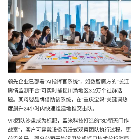
领先企业已部署"AI指挥官系统"，如数智魔方的"长江
舆情监测平台"可实时捕捉川渝地区3.2万个社群话
题。某母婴品牌借助该系统，在"重庆宝妈"关键词热
度飙升24小时内快速组建地推突击队。
VR团队沙盘成为标配，盟米科技打造的"3D朝天门作
战室"，客户可穿戴设备沉浸式观察团队执行过程。更
前沿的是，部分公司开始运用脑机接口技术分析消费