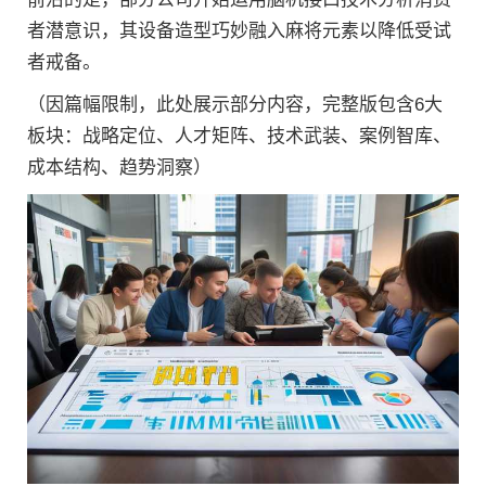
者潜意识，其设备造型巧妙融入麻将元素以降低受试
者戒备。
（因篇幅限制，此处展示部分内容，完整版包含6大
板块：战略定位、人才矩阵、技术武装、案例智库、
成本结构、趋势洞察）