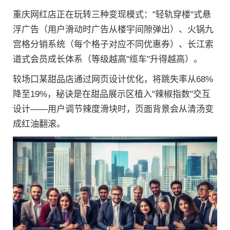
重庆网红店正在玩转三种变现模式："轻轨穿楼"式悬
浮广告（用户滑动时广告从楼宇间隙弹出）、火锅九
宫格分销系统（每个格子对应不同优惠券）、长江索
道式会员成长体系（等级越高"缆车"升得越高）。
较场口某甜品店通过网页设计优化，将跳失率从68%
降至19%，秘诀是在甜品展示区植入"辣椒指数"交互
设计——用户调节辣度滑块时，页面背景会从清汤变
成红油翻滚。