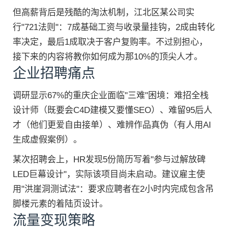
但高薪背后是残酷的淘汰机制，江北区某公司实
行"721法则"：7成基础工资与收录量挂钩，2成由转化
率决定，最后1成取决于客户复购率。不过别担心，
接下来的内容将教你如何成为那10%的顶尖人才。
企业招聘痛点
调研显示67%的重庆企业面临"三难"困境：难招全栈
设计师（既要会C4D建模又要懂SEO）、难留95后人
才（他们更爱自由接单）、难辨作品真伪（有人用AI
生成虚假案例）。
某次招聘会上，HR发现5份简历写着"参与过解放碑
LED巨幕设计"，实际该项目尚未启动。建议雇主使
用"洪崖洞测试法"：要求应聘者在2小时内完成包含吊
脚楼元素的着陆页设计。
流量变现策略