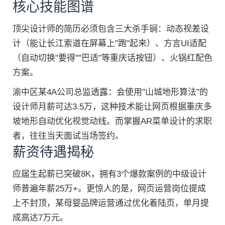
核心技能图谱
顶尖设计师的简历必须包含三大杀手锏：动态视差设
计（能让长江索道在屏幕上"跑"起来）、方言UI适配
（自动切换"要得""巴适"等重庆话按钮）、火锅红配色
方案。
渝中区某4A公司总监透露：会使用"山城地形算法"的
设计师月薪可达3.5万，这种技术能让网页根据重庆多
坡地形自动优化视觉动线。而掌握AR菜单设计的求职
者，往往当天面试当场签约。
薪资待遇揭秘
应届生起薪已突破8K，拥有3个爆款案例的中级设计
师普遍年薪25万+。更惊人的是，网页运营岗位提成
上不封顶，某母婴品牌运营通过优化着陆页，单月提
成高达7万元。