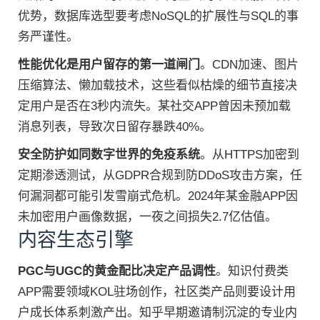
优势，数据库选型要考虑NoSQL的扩展性与SQL的事
务严谨性。
性能优化是用户留存的第一道闸门
。CDN加速、图片
压缩算法、懒加载技术，这些看似枯燥的细节直接决
定用户是否在3秒内流失。某社交APP曾因未预加载
消息列表，导致次日留存暴跌40%。
安全防护如同数字世界的免疫系统
。从HTTPS加密到
定期渗透测试，从GDPR合规到防DDoS攻击方案，任
何漏洞都可能引发雪崩式危机。2024年某金融APP因
未加密用户画像数据，一夜之间损失2.7亿估值。
内容生态引擎
PGC与UGC的黄金配比决定产品调性
。知识付费类
APP需要领域KOL驻场创作，社区类产品则要设计用
户成长体系刺激产出。知乎早期邀请制沉淀的专业内