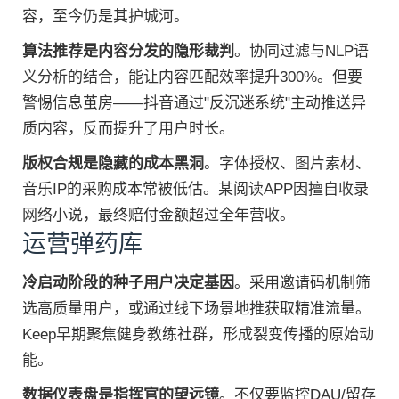
容，至今仍是其护城河。
算法推荐是内容分发的隐形裁判
。协同过滤与NLP语
义分析的结合，能让内容匹配效率提升300%。但要
警惕信息茧房——抖音通过"反沉迷系统"主动推送异
质内容，反而提升了用户时长。
版权合规是隐藏的成本黑洞
。字体授权、图片素材、
音乐IP的采购成本常被低估。某阅读APP因擅自收录
网络小说，最终赔付金额超过全年营收。
运营弹药库
冷启动阶段的种子用户决定基因
。采用邀请码机制筛
选高质量用户，或通过线下场景地推获取精准流量。
Keep早期聚焦健身教练社群，形成裂变传播的原始动
能。
数据仪表盘是指挥官的望远镜
。不仅要监控DAU/留存