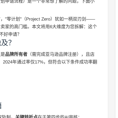
计划申请流程）是一个非常想了解的问题，下面小
计划"（Project Zero）犹如一柄双刃剑——
卖家的高门槛。本文将用6大维度为您拆解：这个
好不好申请？
触及？
须是
品牌所有者
（需完成亚马逊品牌注册），且店
，2024年通过率仅17%，但符合以下条件成功率翻
籍
双轨制。
关键转折点
在于第四步的AI审核：