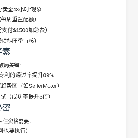
"黄金48小时"现象：
统每周重置配额）
支付$1500加急费）
源倾斜旺季审核）
要素
破局关键
：
专利的通过率提升89%
图（如SellerMotor）
面试（成功率提升3倍）
秘密
保住资格需要：
误判也要执行）