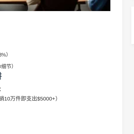
3%）
命细节）
阱
：
10万件即支出$5000+）