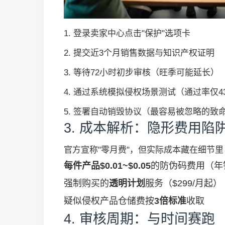
1. 登录卖家中心点击"保护"选项卡
2. 提交近3个月销售数据与知识产权证明
3. 等待72小时初步审核（旺季可能延长）
4. 通过系统模拟侵权场景测试（通过率仅4
5. 签署自动销毁协议（最容易被忽略的致
3. 成本解析：隐形费用陷
官方宣称"零月费"，但实际成本藏在细节里
每件产品$0.01~$0.05
的防伪码费用（年销
强制购买的
透明计划
服务（$299/月起）
疑似侵权产品仓储费按
3倍标准
收取
4. 审核周期：与时间赛跑