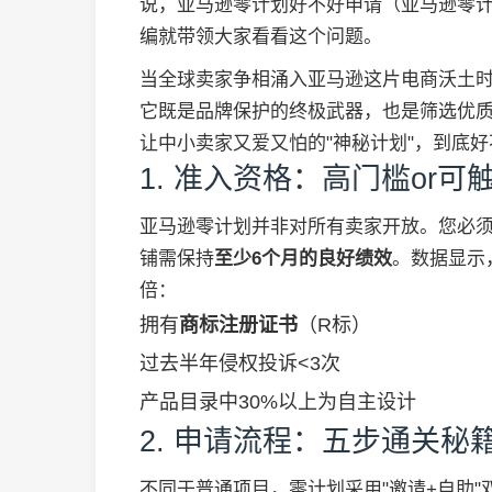
说，亚马逊零计划好不好申请（亚马逊零
编就带领大家看看这个问题。
当全球卖家争相涌入亚马逊这片电商沃土时，"零
它既是品牌保护的终极武器，也是筛选优质
让中小卖家又爱又怕的"神秘计划"，到底
1. 准入资格：高门槛or可
亚马逊零计划并非对所有卖家开放。您必
铺需保持
至少6个月的良好绩效
。数据显示
倍：
拥有
商标注册证书
（R标）
过去半年侵权投诉<3次
产品目录中30%以上为自主设计
2. 申请流程：五步通关秘
不同于普通项目，零计划采用"邀请+自助"