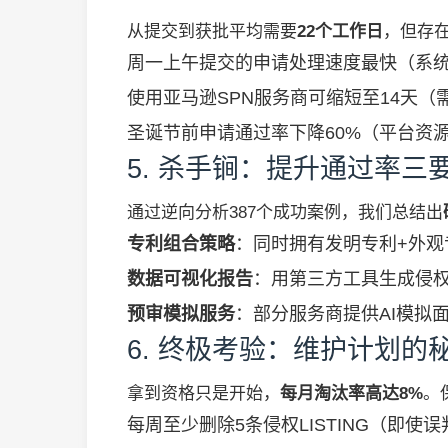
从提交到获批平均需要
22个工作日
，但存在
周一上午提交的申请处理速度最快（系
使用亚马逊SPN服务商可缩短至14天（需
圣诞节前申请通过率下降60%（平台资
5. 杀手锏：提升通过率三
通过逆向分析387个成功案例，我们总结出
专利组合策略
：同时拥有发明专利+外观
数据可视化报告
：用第三方工具生成侵权趋势
预审模拟服务
：部分服务商提供AI模拟
6. 终极考验：维护计划的
拿到资格只是开始，
每月淘汰率高达8%
。
每周至少删除5条侵权LISTING（即使