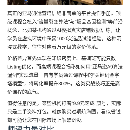
真正的亚马逊运营培训绝非简单的平台操作手册。顶
级课程会植入"流量裂变算法"与"爆品基因检测"等前沿
概念，比如某机构通过AI模拟真实店铺数据训练，让
学员在虚拟环境中积累1000次选品试错经验。这种沉
浸式教学，往往对应着万元级的定价体系。
价格差异首先体现在知识密度上。基础班可能只教
Listing优化，而高端课程会揭秘如何用"亚马逊A9算法
漏洞"实现流量。曾有学员通过课程中的"关键词金字
塔模型"，将转化率提升300%，这类实战技巧正是高
价课程的底气。
值得注意的是，某些机构打着"9.9元速成"旗号，实际
只是二手资料打包。就像购买过期航海图，看似省钱
却可能让您在国际市场上触礁沉没。
师资力量对比