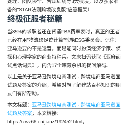
处理、团队协作、合规红线等3大模块，以及独家准
备的"STAR法则跨境改良版"应答框架）
终极征服者秘籍
当85%的求职者还在背诵FBA费率表时，真正的王者
已经在用"物流碳足迹计算"惊艳ESG委员会。记住：
亚马逊要的不是运营，而是能同时扮演经济学家、侦
探和心理学家的商业特种兵。文末扫码获取《亚麻面
试黑话词典》，内含17个暗藏杀机的提问解码。
以上是关于亚马逊跨境电商测试 - 跨境电商亚马逊面
试题及答案的介绍，希望对想了解建站百科知识的朋
友们有所帮助。
本文标题：
亚马逊跨境电商测试 - 跨境电商亚马逊面
试题及答案
；本文链接：
https://zwz66.cn/jianz/192452.html。