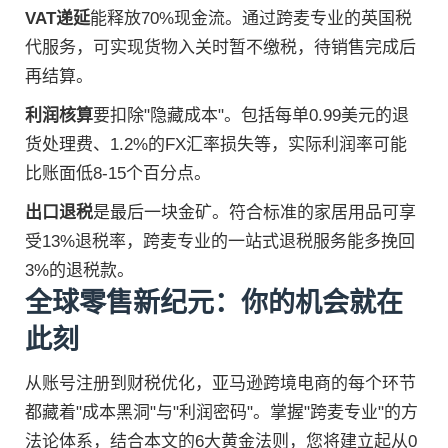
VAT递延
能释放70%现金流。通过跨麦专业的英国税
代服务，可实现货物入关时暂不缴税，待销售完成后
再结算。
利润核算
要扣除"隐藏成本"。包括每单0.99美元的退
货处理费、1.2%的FX汇率损失等，实际利润率可能
比账面低8-15个百分点。
出口退税
是最后一块金矿。符合标准的家居用品可享
受13%退税率，跨麦专业的一站式退税服务能多挽回
3%的退税款。
全球零售新纪元：你的机会就在
此刻
从账号注册到财税优化，亚马逊跨境电商的每个环节
都藏着"成本黑洞"与"利润密码"。掌握"跨麦专业"的方
法论体系，结合本文的6大黄金法则，您将建立起从0