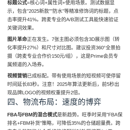
标题公式
=核心词+属性词+使用场景。测试数据显
示，包含"2025新款""防水"等精准修饰词的标题，点
击率提升41%。跨麦专业的A/B测试工具能快速验证
关键词效果。
图片革命
正在发生。7张主图必须包含3D展示图（转
化率提升27%）和尺寸对比图。建议投资360°全景拍
摄（跨麦专业合作价150元/组），这是Prime会员专
属频道的入场券。
视频营销
已成标配。带有使用场景的短视频可使停留
时间延长83秒。注意！2025年算法更新后，前5秒出
现品牌LOGO的视频权重提升2倍。
四、物流布局：速度的博弈
FBA与FBM的混合模式
是新趋势。旺季时采用"FBA保
排名+FBM补货"策略，可降低35%的仓储超量费。跨