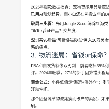
2025年爆款数据揭露：宠物智能用品增速
已用AI预测趋势，而小白还在照搬去年的Best 
破局三步骤
：先用Jungle Scout筛除
TikTok验证产品社交热度。
深圳某95后靠"可折叠猫砂盆"月入20万
略的痛点。
3. 物流迷局：省钱or保命
FBA和自发货就像双刃剑：前者吃掉35
评。2024年旺季，27%的新手因算错头
黄金公式
：小件低值走"海运+海外仓"；季
浮动空间。
那个因圣诞节物流瘫痪而破产的卖家，如果
剧。