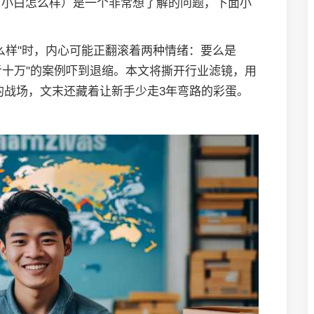
商小白怎么样）是一个非常想了解的问题，下面小
么样"时，内心可能正翻滚着两种情绪：要么是
亏十万"的案例吓到退缩。本文将撕开行业滤镜，用
"的战场，文末还藏着让新手少走3年弯路的彩蛋。
？