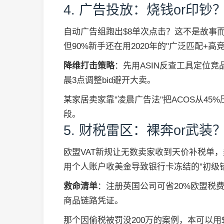
4. 广告投放：烧钱or印钞
自动广告组跑出$8单次点击？这不是故事
但90%新手还在用2020年的"广泛匹配+高
降维打击策略
：先用ASIN反查工具定位竞
晨3点调整bid避开大卖。
某家居卖家靠"凌晨广告法"把ACOS从45
段。
5. 财税雷区：裸奔or武装
欧盟VAT新规让无数卖家收到天价补税单
用个人账户收美金导致银行卡冻结的"初级错
救命清单
：注册英国公司可省20%欧盟税
商品链路凭证。
那个因偷税被罚没200万的案例，本可以用$29