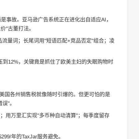
？
而是事故。亚马逊广告系统正在进化出自适应AI，
竞价"古董打法。
品流量词；长尾词用"短语匹配+竞品否定"组合；凌
%压到12%，关键竟是抓住了欧美主妇的失眠购物时
？
，美国各州销售税就像随时引爆的。但更可怕的是
误"。
费；用万里汇实现"多币种自动清算"；每季度留存
9/年的TaxJar服务避免。