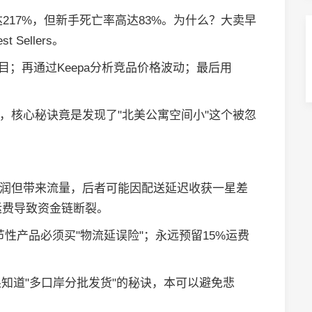
达217%，但新手死亡率高达83%。为什么？大卖早
Sellers。
红海类目；再通过Keepa分析竞品价格波动；最后用
美金，核心秘诀竟是发现了"北美公寓空间小"这个被忽
？
%利润但带来流量，后者可能因配送延迟收获一星差
程运费导致资金链断裂。
节性产品必须买"物流延误险"；永远预留15%运费
知道"多口岸分批发货"的秘诀，本可以避免悲