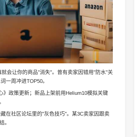
就会让你的商品"消失"。曾有卖家因错用"防水"关
一周冲进TOP50。
》政策更新；新品上架前用Helium10模拟关键
。
藏在社区论坛里的"灰色技巧"。某3C卖家因跟卖
冻结。
？