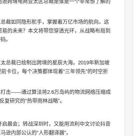
马逊跨境电商亚太区总裁是谁是一个非常想了解的
。
区总裁如同隐形舵手，掌握着万亿市场的航向。这
贸易的未来？本文将带您穿透光环，从战略布局到
密码。
太总裁已绘制出跨境的星辰大海。2019年新加坡
提前卡位，每个决策都体现着“三年领先”的时空折
打击——通过算法将2.6万岛屿的物流网络压缩成
反复研究的“热带雨林战略”。
开启晨会；转战深圳时，又能用流利中文讨论抖音
马逊内部公认的“人形翻译器”。