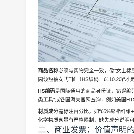
商品名称
必须与实物完全一致，像"女士棉质
圆领短袖女式T恤（HS编码：6110.20)"
HS编码
是国际通用的商品身份证，错误编
类工具"或各国海关官网查询，例如美国HT
材质成分
需标注百分比，如"65%聚酯纤维+
化学物质含量有严格限制，缺失成分说明
二、商业发票：价值声明