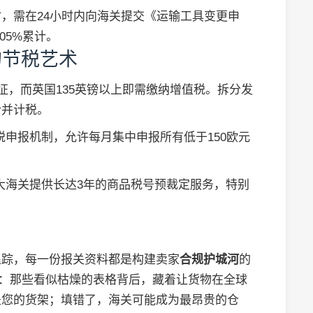
，需在24小时内向海关提交《运输工具变更申
05%累计。
的节税艺术
征，而英国135英镑以上即需缴纳增值税。拆分发
合并计税。
税申报机制，允许每月集中申报所有低于150欧元
。加拿大海关提供长达3年的商品税号预裁定服务，特别
追踪，每一份报关资料都是构建卖家
合规护城河
的
住：那些看似枯燥的表格背后，藏着让货物在全球
是您的货架；填错了，海关可能成为最昂贵的仓