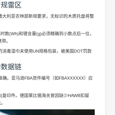
合规雷区
4年澳大利亚农林部新规要求，无标识的木质托盘将整
数(Wh)和锂含量(g)必须精确到小数点后一位，
携带。
的消毒湿巾未使用UN规格包装，被美国DOT罚款
的数据链
确。亚马逊FBA货件编号（如FBAXXXXXX）应
WB)复印件。德国莱比锡海关曾因缺少HAWB扣留
元。