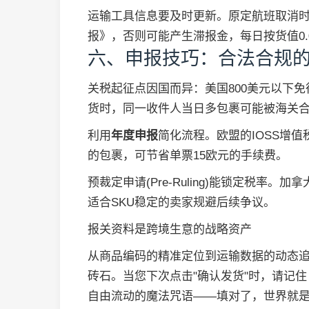
运输工具信息要及时更新。原定航班取消时
报》，否则可能产生滞报金，每日按货值0.
六、申报技巧：合法合规
关税起征点因国而异：美国800美元以下免
货时，同一收件人当日多包裹可能被海关
利用
年度申报
简化流程。欧盟的IOSS增值
的包裹，可节省单票15欧元的手续费。
预裁定申请(Pre-Ruling)能锁定税率
适合SKU稳定的卖家规避后续争议。
报关资料是跨境生意的战略资产
从商品编码的精准定位到运输数据的动态
砖石。当您下次点击"确认发货"时，请记
自由流动的魔法咒语——填对了，世界就