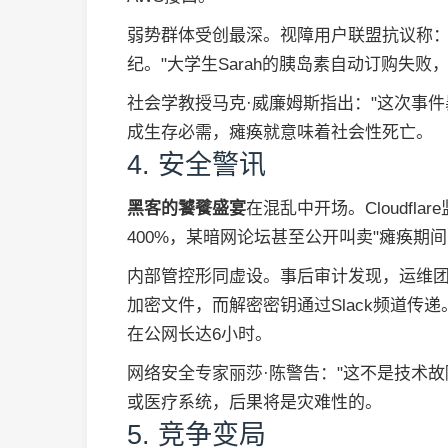
弱势群体受创最深。视障用户联盟抗议称：
纪。"大学生Sarah的胰岛素自动订购失败
社会学教授马克·威廉姆斯指出："这次事
成生存必需，瘫痪就意味着社会性死亡。
4. 安全警讯
黑客的饕餮盛宴
在混乱中开场。Cloudfl
400%，某暗网论坛甚至公开叫卖"瘫痪期间
内部管控形同虚设。事后审计发现，运维团队竟共享着名
加密文件，而解密密钥通过Slack频道传
在公网长达6小时。
网络安全专家丽莎·陈警告："这不是技术
或医疗系统，后果将是灾难性的。
5. 竞争变局