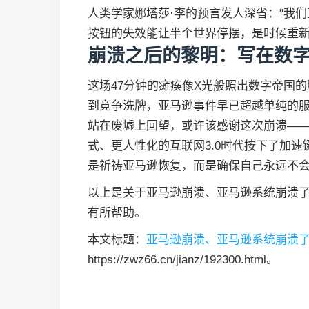
人类学家娜塔莎·李的预言发人深省："我们
按钮的失效能让半个世界停摆，是时候重
崩溃之后的黎明：写在数
这场47分钟的瘫痪像X光般照出数字帝国
到竞争洗牌，亚马逊事件早已超越单纯的
站在废墟上回望，或许该感谢这次崩溃—
式、更人性化的互联网3.0时代按下了加
是祈祷亚马逊恢复，而是确保自己永远不
以上是关于亚马逊崩溃、亚马逊系统崩溃
有所帮助。
本文标题：
亚马逊崩溃、亚马逊系统崩溃
https://zwz66.cn/jianz/192300.html。