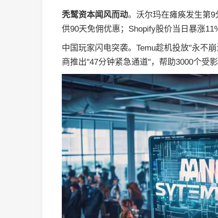
秃鹫资本闻风而动
。沃尔玛在瘫痪发生第9
供90天免佣优惠；Shopify股价当日暴涨
中国玩家闪电突袭。Temu趁机投放"永不崩
商推出"47分钟紧急通道"，帮助3000个