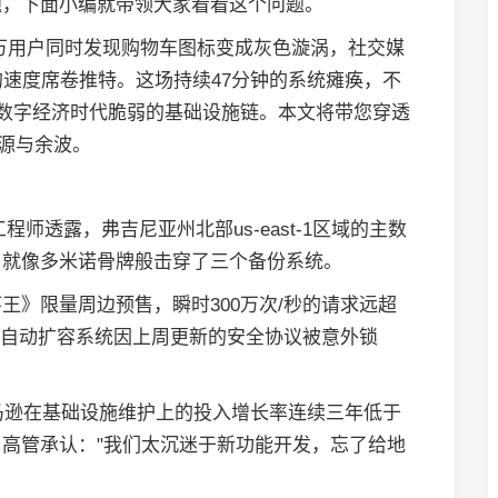
题，下面小编就带领大家看看这个问题。
数百万用户同时发现购物车图标变成灰色漩涡，社交媒
的速度席卷推特。这场持续47分钟的系统瘫痪，不
出数字经济时代脆弱的基础设施链。本文将带您穿透
震源与余波。
师透露，弗吉尼亚州北部us-east-1区域的主数
，就像多米诺骨牌般击穿了三个备份系统。
王》限量周边预售，瞬时300万次/秒的请求远超
是，自动扩容系统因上周更新的安全协议被意外锁
亚马逊在基础设施维护上的投入增长率连续三年低于
高管承认："我们太沉迷于新功能开发，忘了给地