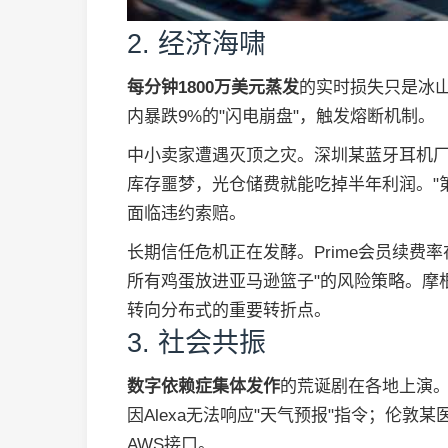
2. 经济海啸
每分钟1800万美元蒸发
的实时损失只是冰
内暴跌9%的"闪电崩盘"，触发熔断机制。
中小卖家遭遇灭顶之灾。深圳某蓝牙耳机厂
库存噩梦，光仓储费就能吃掉半年利润。"
面临违约索赔。
长期信任危机正在发酵。Prime会员续费
所有鸡蛋放进亚马逊篮子"的风险策略。摩
转向分布式的重要转折点。
3. 社会共振
数字依赖症集体发作
的荒诞剧在各地上演
因Alexa无法响应"天气预报"指令；伦
AWS接口。