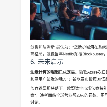
分析师詹姆斯·吴认为："垄断护城河在系
商格局，就像当年Netflix颠覆Blockbuster
6. 未来启示
边缘计算的崛起
已成定局。微软Azure
到离用户最近的地方"；谷歌宣布投资30
监管铁幕即将落下。欧盟数字市场法案特别
案"，违者面临全球营业额20%的罚款。
讨论。