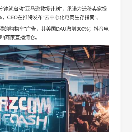
分钟就启动"亚马逊救援计划"，承诺为迁移卖家提
11%，CEO在推特发布"去中心化电商生存指南"。
溃的购物车"广告，其美国DAU激增300%；抖音电
受影响商家直播清仓。