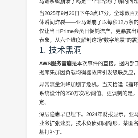
马逊系统崩溃了吗是一个非常想了解的问
当2025年9月26日下午3点17分，全球
体瞬间炸裂——亚马逊崩了以每秒12万条
仅让当日Prime会员日促销流产，更暴露
表象，从六个维度解剖这场"数字地震"的
1. 技术黑洞
AWS服务雪崩
是本次事件的直接。据内部工程
据库集群因负载均衡器故障引发级联反应
异常流量洪峰加剧了危机。当天恰逢《指环
系统设计的250万次/秒阈值。更讽刺的
定。
深层隐患早已埋下。2024年财报显示，
业务扩张速度，技术负债如同隐形。某匿名
基打补丁。