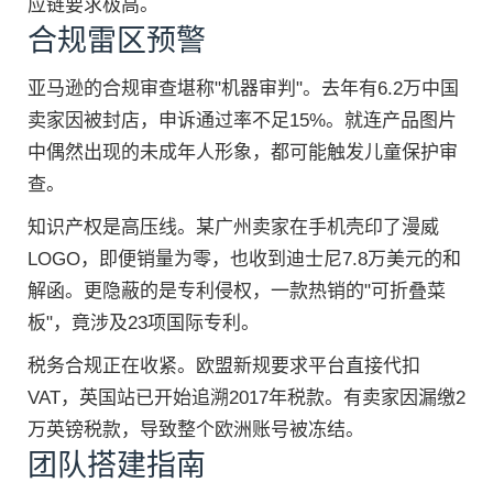
应链要求极高。
合规雷区预警
亚马逊的合规审查堪称"机器审判"。去年有6.2万中国
卖家因被封店，申诉通过率不足15%。就连产品图片
中偶然出现的未成年人形象，都可能触发儿童保护审
查。
知识产权是高压线。某广州卖家在手机壳印了漫威
LOGO，即便销量为零，也收到迪士尼7.8万美元的和
解函。更隐蔽的是专利侵权，一款热销的"可折叠菜
板"，竟涉及23项国际专利。
税务合规正在收紧。欧盟新规要求平台直接代扣
VAT，英国站已开始追溯2017年税款。有卖家因漏缴2
万英镑税款，导致整个欧洲账号被冻结。
团队搭建指南