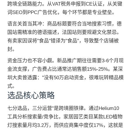
跨境全链路能力。从VAT税务申报到CE认证，从关键
词SEO到PPC广告优化，每个环节都是专业壁垒。
语言关首当其冲：商品标题要符合当地搜索习惯，德
国站需精准的德语描述，法国站则要规避文化禁忌。
有卖家因误将"食品"错译为"食品"，导致整个店铺被
封。
资金压力也不容小觑。新品推广期往往需要3-6个月现
金流支撑，广告费占比通常达销售额15%-25%。某深
圳大卖曾透露："没有50万启动资金，很难玩转精品模
式。
选品核心策略
七分选品，三分运营"是跨境圈铁律。通过Helium10
工具分析搜索量/竞争比，家居园艺类目某款LED植物
灯搜索量月均3.2万，而供应商集中度仅17%，这就是