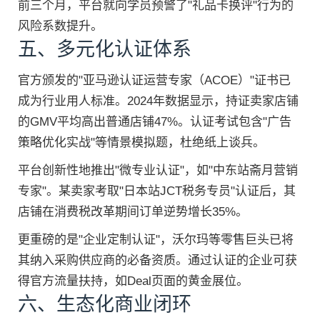
前三个月，平台就向学员预警了"礼品卡换评"行为的
风险系数提升。
五、多元化认证体系
官方颁发的"亚马逊认证运营专家（ACOE）"证书已
成为行业用人标准。2024年数据显示，持证卖家店铺
的GMV平均高出普通店铺47%。认证考试包含"广告
策略优化实战"等情景模拟题，杜绝纸上谈兵。
平台创新性地推出"微专业认证"，如"中东站斋月营销
专家"。某卖家考取"日本站JCT税务专员"认证后，其
店铺在消费税改革期间订单逆势增长35%。
更重磅的是"企业定制认证"，沃尔玛等零售巨头已将
其纳入采购供应商的必备资质。通过认证的企业可获
得官方流量扶持，如Deal页面的黄金展位。
六、生态化商业闭环