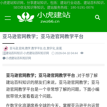
小虎建站知识网，分享建站知识，包括：建站行业动态、建站百科知识、
SEO优化知识等知识。建站服务热线：180-5191-0076
当前位置：
小虎建站知识网首页
>
建站百科知识
>
亚马逊官网教学；亚马逊官网教学平台
亚马逊,官网,教学,教学平台,在,数字化,浪潮,
建站百科知识-小虎建站百科知识网
2026-04-10 04:44
小虎建站百科知识网
亚马逊官网教学；亚马逊官网教学平台
,对于想了解
建站百科知识的朋友们来说，亚马逊官网教学；亚马
逊官网教学平台是一个非常想了解的问题，下面小编
就带领大家看看这个问题。
在数字化浪潮席卷全球的今天，掌握亚马逊平台运营