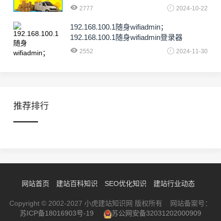
2777
2024-10-22
192.168.100.1随身wifiadmin；
192.168.100.1随身wifiadmin登录器
2552
2024-11-30
推荐排行
网站首页
建站百科知识
SEO优化知识
建站行业动态
Copyright © 2002-2027 小虎建站知识网 版权所有 网站备案号：
苏ICP备18016903号-19
苏公网安备32031202000909