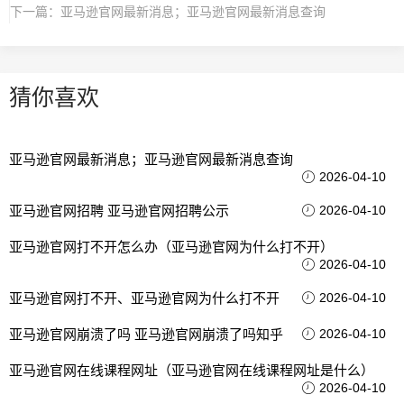
下一篇：
亚马逊官网最新消息；亚马逊官网最新消息查询
猜你喜欢
亚马逊官网最新消息；亚马逊官网最新消息查询
2026-04-10
亚马逊官网招聘 亚马逊官网招聘公示
2026-04-10
亚马逊官网打不开怎么办（亚马逊官网为什么打不开）
2026-04-10
亚马逊官网打不开、亚马逊官网为什么打不开
2026-04-10
亚马逊官网崩溃了吗 亚马逊官网崩溃了吗知乎
2026-04-10
亚马逊官网在线课程网址（亚马逊官网在线课程网址是什么）
2026-04-10