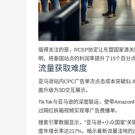
值得关注的是，RCEP协定让东盟国家清
明，将泰国站点的利润率提升了15个百分
流量获取难度
亚马逊站内CPC广告单次点击成本突破$1.
面升级为3D交互展示。
TikTok与亚马逊的深度联运，使带Amazon
过网红拆箱视频实现零广告费爆单。
搜索引擎数据显示，"亚马逊+小众国家"关
度年增长率达217%，暗示着新流量洼地的