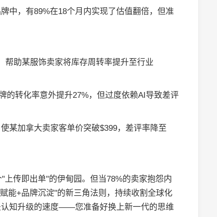
牌中，有89%在18个月内实现了估值翻倍，但准
行色，帮助某服饰卖家将库存周转率提升至行业
居品牌的转化率意外提升27%，但过度依赖AI导致差评
使某加拿大卖家客单价突破$399，差评率降至
个"上传即出单"的伊甸园。但当78%的卖家抱怨内
术赋能+品牌沉淀"的新三角法则，持续收割全球化
是认知升级的速度——您准备好换上新一代的思维