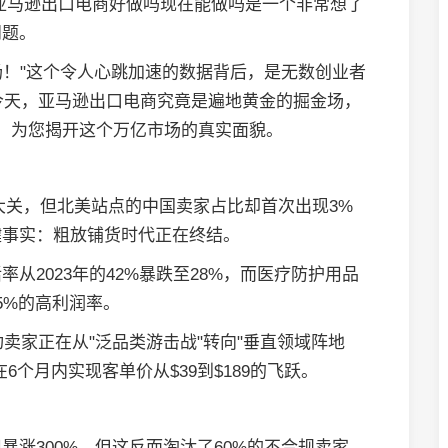
亚马逊出口电商好做吗现在能做吗是一个非常想了
问题。
场！"这个令人心跳加速的数据背后，是无数创业者
的今天，亚马逊出口电商究竟是遍地黄金的掘金场，
，为您揭开这个万亿市场的真实面貌。
0万大关，但北美站点的中国卖家占比却首次出现3%
键事实：粗放铺货时代正在终结。
从2023年的42%暴跌至28%，而医疗防护用品
5%的高利润率。
成功卖家正在从"泛品类游击战"转向"垂直领域阵地
个月内实现客单价从$39到$189的飞跃。
暴涨300%，但这反而淘汰了60%的不合规卖家。