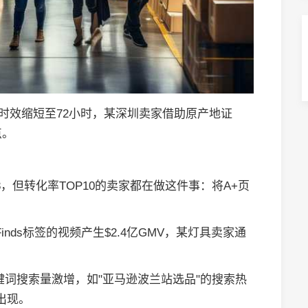
关时效缩短至72小时，某深圳卖家借助原产地证
点。
8，但转化率TOP10的卖家都在做这件事：将A+页
Finds标签的视频产生$2.4亿GMV，某灯具卖家通
键词搜索量激增，如"亚马逊波兰站选品"的搜索热
出现。