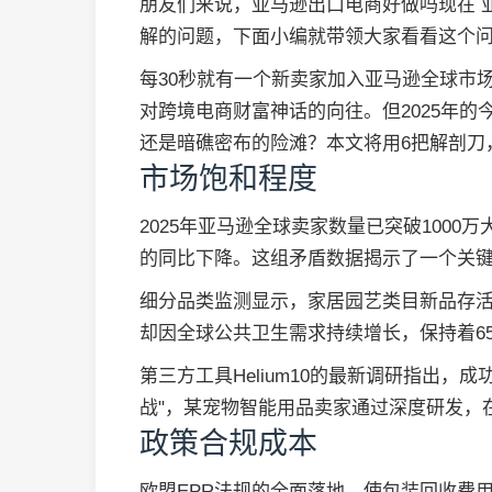
朋友们来说，亚马逊出口电商好做吗现在 
解的问题，下面小编就带领大家看看这个
每30秒就有一个新卖家加入亚马逊全球市
对跨境电商财富神话的向往。但2025年
还是暗礁密布的险滩？本文将用6把解剖刀
市场饱和程度
2025年亚马逊全球卖家数量已突破100
的同比下降。这组矛盾数据揭示了一个关
细分品类监测显示，家居园艺类目新品存活率
却因全球公共卫生需求持续增长，保持着6
第三方工具Helium10的最新调研指出，
战"，某宠物智能用品卖家通过深度研发，在6
政策合规成本
欧盟EPR法规的全面落地，使包装回收费用