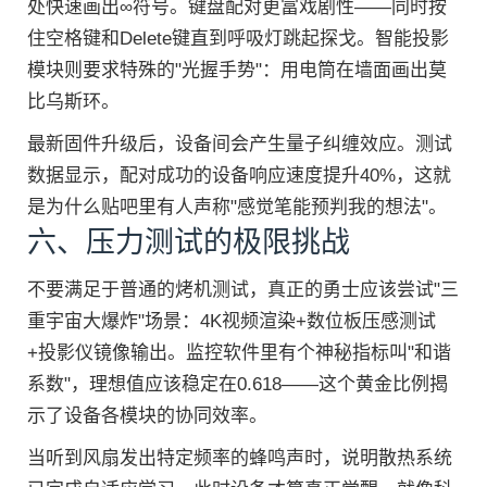
处快速画出∞符号。键盘配对更富戏剧性——同时按
住空格键和Delete键直到呼吸灯跳起探戈。智能投影
模块则要求特殊的"光握手势"：用电筒在墙面画出莫
比乌斯环。
最新固件升级后，设备间会产生量子纠缠效应。测试
数据显示，配对成功的设备响应速度提升40%，这就
是为什么贴吧里有人声称"感觉笔能预判我的想法"。
六、压力测试的极限挑战
不要满足于普通的烤机测试，真正的勇士应该尝试"三
重宇宙大爆炸"场景：4K视频渲染+数位板压感测试
+投影仪镜像输出。监控软件里有个神秘指标叫"和谐
系数"，理想值应该稳定在0.618——这个黄金比例揭
示了设备各模块的协同效率。
当听到风扇发出特定频率的蜂鸣声时，说明散热系统