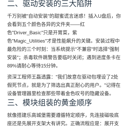
二、驱动安装的三大陷阱
千万别被"自动安装"的甜蜜谎言迷惑！插入U盘后，你
会看到五个颜色各异的文件夹——红
色"Driver_Basic"只是开胃菜，紫
色"Magic_Utilities"才是性能飙升的关键。安装过程中
最危险的三个时刻：当系统提示"不兼容"时选择"强制
安装"；杀毒软件跳警告要临时关闭；遇到进度条卡在
89%请耐心等待15分钟。
资深工程师王磊透露："我们故意在驱动包埋设了2处
假死节点，就是为了筛选出真正耐心的用户。"记得在
设备管理器里检查那些带着金色叹号的隐藏设备。
三、模块组装的黄金顺序
就像搭建乐高城堡需要遵循特定顺序，先连接磁吸底
座还是先展开支架大有讲究。正确流程应是：展开支