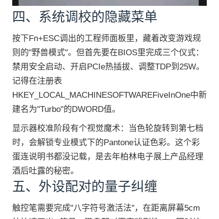
四、系统调校的隐藏菜单
按下Fn+ESC调出的工程师面板里，藏着改变游戏规
则的"野兽模式"。但首先要在BIOS里完成三个仪式：
禁用安全启动、开启PCIe热插拔、调整TDP到25W。
记得在注册表
HKEY_LOCAL_MACHINESOFTWAREFiveInOne中新
建名为"Turbo"的DWORD值。
显示器校准阶段有个视觉魔术：当色轮旋转到第七档
时，会解锁专业模式下的Pantone认证色彩。这个彩
蛋连说明书都没记载，是去年柏林电子展上产品经理
酒后吐露的秘密。
五、外设配对的量子纠缠
触控笔需要完成"八字符号激活法"，在距离屏幕5cm