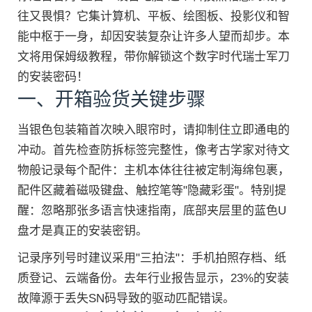
往又畏惧？它集计算机、平板、绘图板、投影仪和智
能中枢于一身，却因安装复杂让许多人望而却步。本
文将用保姆级教程，带你解锁这个数字时代瑞士军刀
的安装密码！
一、开箱验货关键步骤
当银色包装箱首次映入眼帘时，请抑制住立即通电的
冲动。首先检查防拆标签完整性，像考古学家对待文
物般记录每个配件：主机本体往往被定制海绵包裹，
配件区藏着磁吸键盘、触控笔等"隐藏彩蛋"。特别提
醒：忽略那张多语言快速指南，底部夹层里的蓝色U
盘才是真正的安装密钥。
记录序列号时建议采用"三拍法"：手机拍照存档、纸
质登记、云端备份。去年行业报告显示，23%的安装
故障源于丢失SN码导致的驱动匹配错误。