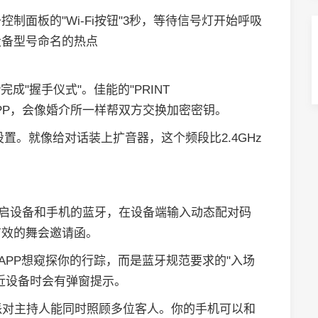
制面板的"Wi-Fi按钮"3秒，等待信号灯开始呼吸
设备型号命名的热点
成"握手仪式"。佳能的"PRINT
Scan"等APP，会像婚介所一样帮双方交换加密密钥。
设置。就像给对话装上扩音器，这个频段比2.4GHz
开启设备和手机的蓝牙，在设备端输入动态配对码
有效的舞会邀请函。
APP想窥探你的行踪，而是蓝牙规范要求的"入场
近设备时会有弹窗提示。
像派对主持人能同时照顾多位客人。你的手机可以和