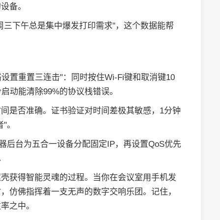
的设备。
周三下午总是集中爆发打印需求"，这个数据能帮
设置重置三连击"：同时按住Wi-Fi键和取消键10
启动能清除99%的协议栈错误。
间是否准确。证书验证对时间差极其敏感，1分钟
"。
器后台为五合一设备分配固定IP，再设置QoS优先
。
躯壳获得智能灵魂的过程。当你在会议室用手机发
时，仿佛指挥着一支无声的数字交响乐团。记住，
效率之中。