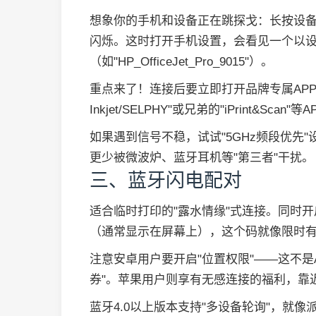
想象你的手机和设备正在跳探戈：长按设备控
闪烁。这时打开手机设置，会看见一个以
（如"HP_OfficeJet_Pro_9015"）。
重点来了！连接后要立即打开品牌专属APP完
Inkjet/SELPHY"或兄弟的"iPrint&
如果遇到信号不稳，试试"5GHz频段优先"
更少被微波炉、蓝牙耳机等"第三者"干扰。
三、蓝牙闪电配对
适合临时打印的"露水情缘"式连接。同时
（通常显示在屏幕上），这个码就像限时
注意安卓用户要开启"位置权限"——这不是
券"。苹果用户则享有无感连接的福利，靠
蓝牙4.0以上版本支持"多设备轮询"，就