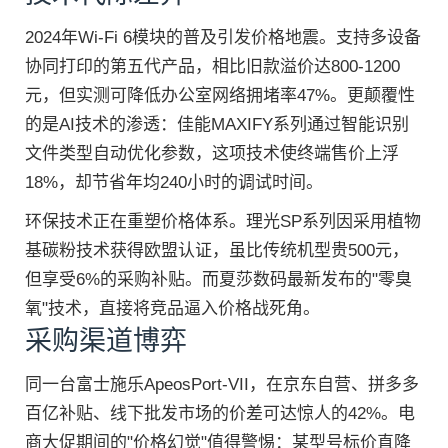
2024年Wi-Fi 6模块的普及引发价格地震。支持多设备
协同打印的第五代产品，相比旧款溢价达800-1200
元，但实测可降低办公室网络拥堵率47%。更颠覆性
的是AI技术的渗透：佳能MAXIFY系列通过智能识别
文件类型自动优化参数，这项技术使终端售价上浮
18%，却节省年均240小时的调试时间。
环保技术正在重塑价格体系。理光SP系列因采用植物
基碳粉技术获得欧盟认证，虽比传统机型贵500元，
但享受6%的采购补贴。而夏莎数码最新发布的"零臭
氧"技术，直接将竞品逼入价格战死角。
采购渠道博弈
同一台富士施乐ApeosPort-VII，在京东自营、拼多多
百亿补贴、线下批发市场的价差可达惊人的42%。电
商大促期间的"价格幻觉"值得警惕：某型号标价直降