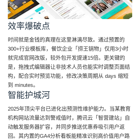
效率爆破点
时间就是金钱的真理在这里淋漓尽致。通过预置的
300+行业模板库，餐饮企业「捞王锅物」仅用3小时
就完成官网改版，较外包开发提速15倍。更关键的
是，拖拽式编辑器让非技术人员也能实时调整页面结
构，配合实时预览功能，修改决策周期从 days 缩短
到 minutes。
智能护城河
2025年顶尖平台已进化出预测性维护能力。当某教育
机构网站流量达到警戒值时，腾讯云「智营建站」自
动触发服务器扩容，并同步推送优惠券吸引用户返
回。其内置的GA4分析看板能精准识别高价值用户路