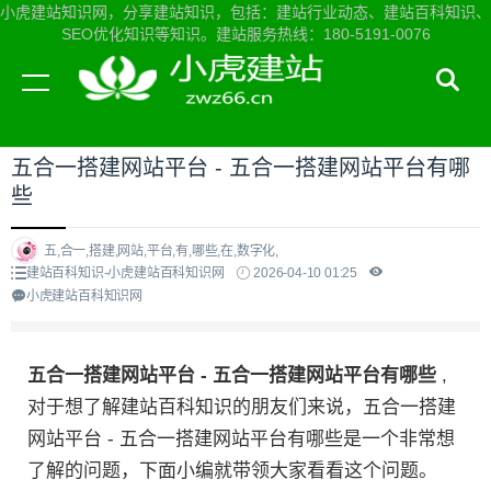
小虎建站知识网，分享建站知识，包括：建站行业动态、建站百科知识、
SEO优化知识等知识。建站服务热线：180-5191-0076
当前位置：
小虎建站知识网首页
>
建站百科知识
>
五合一搭建网站平台 - 五合一搭建网站平台有哪
些
五,合一,搭建,网站,平台,有,哪些,在,数字化,
建站百科知识-小虎建站百科知识网
2026-04-10 01:25
小虎建站百科知识网
五合一搭建网站平台 - 五合一搭建网站平台有哪些
,
对于想了解建站百科知识的朋友们来说，五合一搭建
网站平台 - 五合一搭建网站平台有哪些是一个非常想
了解的问题，下面小编就带领大家看看这个问题。