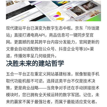
现代建站平台已演变为数字生态中枢。京东「玲珑建
站」直接打通电商API，商品信息可一键同步至官
网。更震撼的是其跨平台内容分发能力，官网更新的
文章会自动适配微信公众号、抖音企业号等10+渠
道，传播效率呈几何级提升。
决胜未来的建站哲学
五合一平台正在重定义网站基建标准，就像智能手机
取代功能机般不可逆。选择这类平台不仅是技术决
策，更是商业战略——当竞争对手还在手动拼接技术
模块时，您已拥有全天候运转的数字军团。记住，未
来的赢家不属于最强壮者，而属于最能适应变化者。