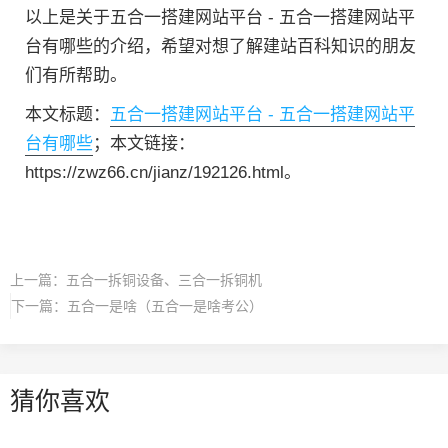
以上是关于五合一搭建网站平台 - 五合一搭建网站平
台有哪些的介绍，希望对想了解建站百科知识的朋友
们有所帮助。
本文标题：
五合一搭建网站平台 - 五合一搭建网站平
台有哪些
；本文链接：
https://zwz66.cn/jianz/192126.html。
上一篇：
五合一拆铜设备、三合一拆铜机
下一篇：
五合一是啥（五合一是啥考公）
猜你喜欢