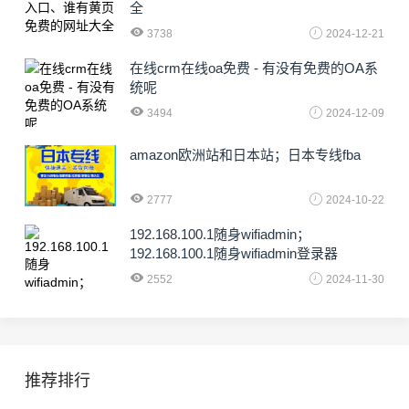
全
3738
2024-12-21
在线crm在线oa免费 - 有没有免费的OA系
统呢
3494
2024-12-09
amazon欧洲站和日本站；日本专线fba
2777
2024-10-22
192.168.100.1随身wifiadmin；
192.168.100.1随身wifiadmin登录器
2552
2024-11-30
推荐排行