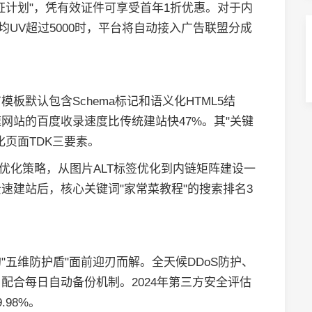
证计划"，凭有效证件可享受首年1折优惠。对于内
均UV超过5000时，平台将自动接入广告联盟分成
板默认包含Schema标记和语义化HTML5结
网站的百度收录速度比传统建站快47%。其"关键
页面TDK三要素。
帽优化策略，从图片ALT标签优化到内链矩阵建设一
速建站后，核心关键词"家常菜教程"的搜索排名3
五维防护盾"面前迎刃而解。全天候DDoS防护、
配合每日自动备份机制。2024年第三方安全评估
98%。