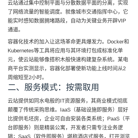
云站通过集中控制平面与分散数据平面的分离，实现
了网络流量的智能调度。就像城市交通指挥中心，它
能实时感知数据拥堵路段，自动为关键业务开辟VIP
通道。
容器化技术的加入让这场革命更具爆发力。Docker和
Kubernetes等工具将应用与其环境打包成标准化单
元，使云站能够像搭积木般快速构建复杂系统。某电
商平台实测显示，容器化部署使新功能上线时间从2
周缩短至2小时。
二、服务模式：按需取用
云站提供如同水电般的IT资源服务，其商业模式彻底
颠覆了传统采购思维。IaaS（基础设施即服务）层好
比提供毛坯房，企业可自由安装各类系统；PaaS（平
台即服务）则是精装公寓，开发者只需专注业务逻
辑；SaaS（软件即服务）堪称酒店式服务，打开浏览