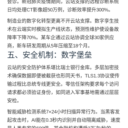
会诊。新冠肺炎疫情期间，云站支撑的远程诊断系统
日均处理CT影像超50万例，诊断效率提升300%。
制造业的数字化转型更离不开云站支撑。数字孪生技
术在云端实时模拟生产线状态，预测性维护使设备故
障率下降70%。某车企通过云站协调全球30家供应
商，新车研发周期从5年压缩至18个月。
五、安全机制：数字堡垒
云站的安全防护体系堪比瑞士银行金库。多层加密技
术确保数据即便被截获也形同天书，TLS1.3协议使传
输过程比总统专线更安全。零信任架构要求每个访问
请求都必须验证身份，如同进入军事基地需通过层层
安检。
智能威胁检测系统7×24小时扫描异常行为。当黑客发
起攻击时，AI能在0.3秒内识别并自动隔离威胁，速度