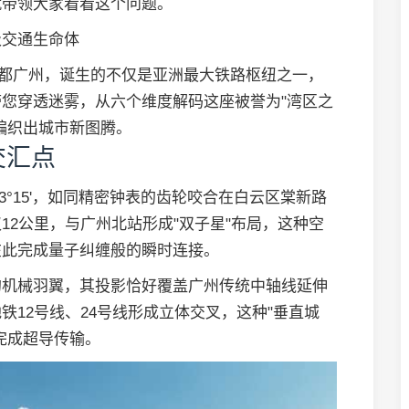
就带领大家看看这个问题。
级交通生命体
商都广州，诞生的不仅是亚洲最大铁路枢纽之一，
您穿透迷雾，从六个维度解码这座被誉为"湾区之
编织出城市新图腾。
交汇点
13°15'，如同精密钟表的齿轮咬合在白云区棠新路
12公里，与广州北站形成"双子星"布局，这种空
在此完成量子纠缠般的瞬时连接。
的机械羽翼，其投影恰好覆盖广州传统中轴线延伸
12号线、24号线形成立体交叉，这种"垂直城
完成超导传输。