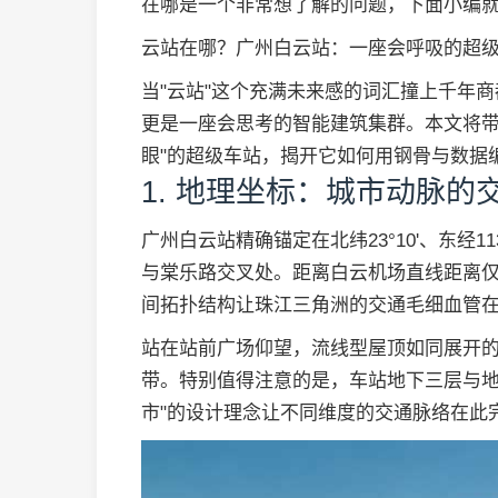
在哪是一个非常想了解的问题，下面小编
云站在哪？广州白云站：一座会呼吸的超
当"云站"这个充满未来感的词汇撞上千年
更是一座会思考的智能建筑集群。本文将带
眼"的超级车站，揭开它如何用钢骨与数据
1. 地理坐标：城市动脉的
广州白云站精确锚定在北纬23°10'、东经1
与棠乐路交叉处。距离白云机场直线距离仅
间拓扑结构让珠江三角洲的交通毛细血管
站在站前广场仰望，流线型屋顶如同展开
带。特别值得注意的是，车站地下三层与地铁
市"的设计理念让不同维度的交通脉络在此