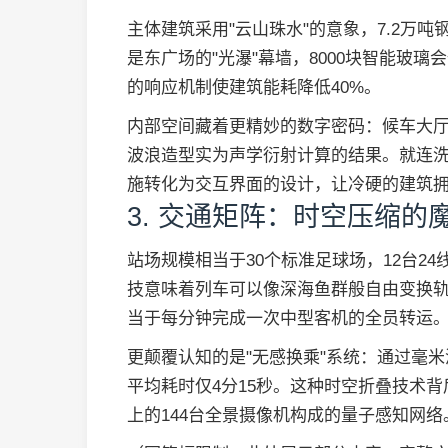
主体建筑采用"云山珠水"的意象，7.2万
是东广场的"光瀑"幕墙，8000块智能玻
的响应机制使建筑能耗降低40%。
内部空间藏着更精妙的数字密码：候车大厅
波浪造型实为声学衍射计算的结果。就连洗
施转化为交互界面的设计，让冷硬的建筑
3. 交通矩阵：时空压缩的
站场规模相当于30个标准足球场，12台2
技意味着列车可以像深海鱼群般自由变换轨
当于每分钟完成一次中型客机的全员转运
更颠覆认知的是"无感换乘"系统：通过毫米
平均耗时仅4分15秒。这种时空折叠技术背
上的144台全景摄像机构成的量子感知网络