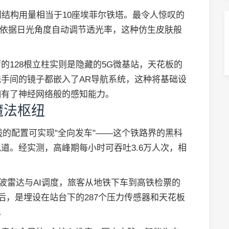
吨钢结构用量相当于10座埃菲尔铁塔。最令人惊叹的
璃会依据日光角度自动调节透光率，这种仿生皮肤般
的128根立柱实则是隐藏的5G微基站，天花板的
手间的镜子都嵌入了AR导航系统，这种将基础设
拥有了神经网络般的感知能力。
魔法枢纽
4线的配置可实现"全向发车"——这个铁路界的黑科
道。经实测，高峰期每小时可吞吐3.6万人次，相
。
波雷达与AI调度，旅客从地铁下车到高铁检票的
后，是埋设在站台下的287个压力传感器和天花板
。