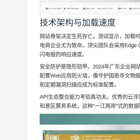
技术架构与加载速度
网站骨架决定生死存亡。测试显示，加载时
电商企业尤为致命。顶尖团队会采用Edge C
闪电般的响应速度。
安全防护是隐形铠甲。2024年广东企业网
配置Web应用防火墙，像守护国恩寺文物般严
和定期漏洞扫描应成为标准配置。
API生态整合能力考验真功夫。优秀的云浮
和景区票务系统，这种"一江两岸"式的数