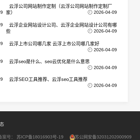
云浮公司网站制作定制（云浮公司网站制作定制厂
09
家）
2026-04-09
09
云浮企业网站设计公司、云浮企业网站设计公司有哪
些
2026-04-09
09
云浮上市公司哪几家 云浮上市公司哪几家好
2026-04-09
09
云浮seo是什么、seo云优化是什么意思
2026-04-09
09
云浮SEO工具推荐、云浮seo工具推荐
2026-04-09
态
网站备案号：
苏ICP备18016903号-19
苏公网安备32031202000909