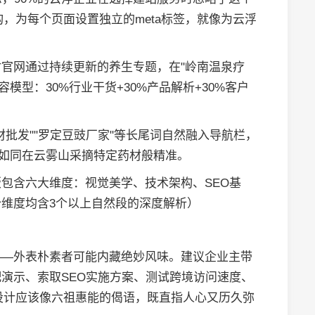
构，为每个页面设置独立的meta标签，就像为云浮
官网通过持续更新的养生专题，在"岭南温泉疗
容模型：30%行业干货+30%产品解析+30%客户
批发""罗定豆豉厂家"等长尾词自然融入导航栏，
，如同在云雾山采摘特定药材般精准。
包含六大维度：视觉美学、技术架构、SEO基
维度均含3个以上自然段的深度解析）
——外表朴素者可能内藏绝妙风味。建议企业主带
演示、索取SEO实施方案、测试跨境访问速度、
好设计应该像六祖惠能的偈语，既直指人心又历久弥