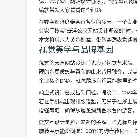
说，云浮公司网站设计哪家好 云浮公司网
编就带领大家看看这个问题。
在数字经济席卷各行各业的今天，一个专
业家们搜索"云浮公司网站设计哪家好"时
本文将用六大黄金标准，带您穿透表象迷
视觉美学与品牌基因
优秀的云浮网站设计首先应是视觉艺术品。
硬的金属质感与柔和的山水背景融合，完美
企业核心DNA，就像雕琢六祖慧能故里的
响应式设计已成基础门槛。据统计，2024
若在手机端出现排版错乱，无异于在线上
增强策略，确保从蟠龙洞到金水台的游客
微交互设计是拉开差距的关键。当光标悬停
旋转展示能瞬间提升300%的询盘转化率