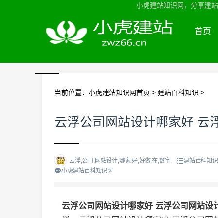
小虎建站知识网，分享建站知
首页
当前位置：
小虎建站知识网首页
>
建站百科知识
>
云浮公司网站设计哪家好 云
云浮,公司,网站设计,哪家,好,好做,在,数字,
建站百科知识
小虎建站百科知识网
云浮公司网站设计哪家好 云浮公司网站设