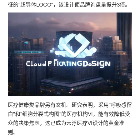
征的"超导体LOGO"，该设计使品牌询盘量提升3倍。
医疗健康类品牌另有玄机。研究表明，采用"呼吸感留
白"和"细胞分裂式构图"的医疗机构VI，能有效降低受
众的决策焦虑，这已成为云浮医疗VI设计的黄金准
则。