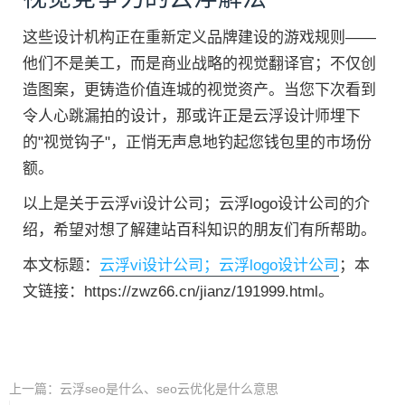
这些设计机构正在重新定义品牌建设的游戏规则——
他们不是美工，而是商业战略的视觉翻译官；不仅创
造图案，更铸造价值连城的视觉资产。当您下次看到
令人心跳漏拍的设计，那或许正是云浮设计师埋下
的"视觉钩子"，正悄无声息地钓起您钱包里的市场份
额。
以上是关于云浮vi设计公司；云浮logo设计公司的介
绍，希望对想了解建站百科知识的朋友们有所帮助。
本文标题：
云浮vi设计公司；云浮logo设计公司
；本
文链接：https://zwz66.cn/jianz/191999.html。
上一篇：
云浮seo是什么、seo云优化是什么意思