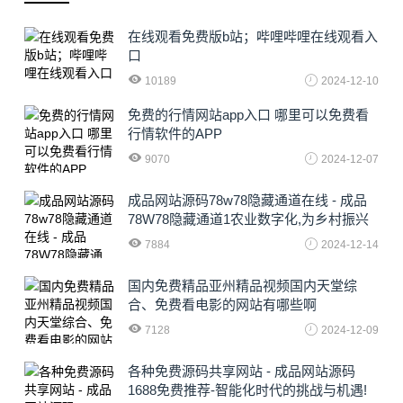
在线观看免费版b站；哔哩哔哩在线观看入
口
10189
2024-12-10
免费的行情网站app入口 哪里可以免费看
行情软件的APP
9070
2024-12-07
成品网站源码78w78隐藏通道在线 - 成品
78W78隐藏通道1农业数字化,为乡村振兴
注入新动力
7884
2024-12-14
国内免费精品亚州精品视频国内天堂综
合、免费看电影的网站有哪些啊
7128
2024-12-09
各种免费源码共享网站 - 成品网站源码
1688免费推荐-智能化时代的挑战与机遇!