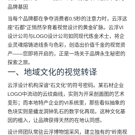
品牌基因
当每个品牌都在争夺消费者0.5秒的注意力时，云浮这
座"石都"正悄然孕育着视觉设计的黄金矿脉。云浮VI
设计公司与LOGO设计公司如同现代炼金术士，将企
业灵魂熔铸进线条与色彩，创造出价值千金的视觉资
产——您即将开启的，正是一场关于品牌永生秘密的
探索之旅。
一、地域文化的视觉转译
云浮设计机构深谙"石文化"的符号密码。某石材企业
LOGO中流动的云纹曲线，实则为开采剖面图的艺术
变形；而本地特产企业的VI系统里，那些看似抽象的
色块实则是蟠龙洞钟乳石的数字化再现。这种文化基
因的植入，让品牌获得天然的在地认同感。
设计师团队常驻云浮博物馆采风，建立独有的"岭南视