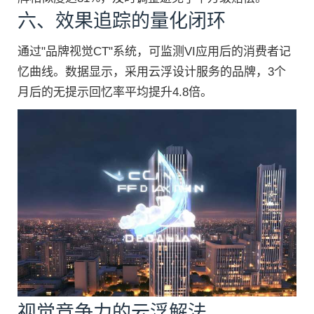
六、效果追踪的量化闭环
通过"品牌视觉CT"系统，可监测VI应用后的消费者记
忆曲线。数据显示，采用云浮设计服务的品牌，3个
月后的无提示回忆率平均提升4.8倍。
视觉竞争力的云浮解法