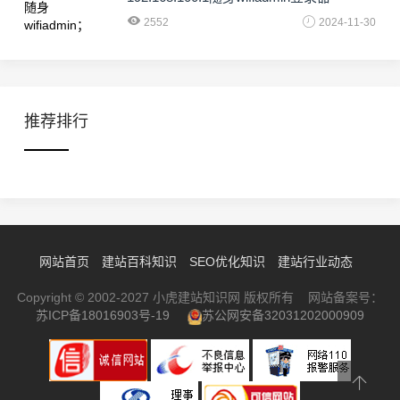
2552
2024-11-30
推荐排行
网站首页
建站百科知识
SEO优化知识
建站行业动态
Copyright © 2002-2027 小虎建站知识网 版权所有 网站备案号：
苏ICP备18016903号-19
苏公网安备32031202000909