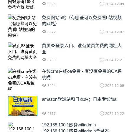
3895
2024-12-09
免费网站b站（有哪些可以免费看b站视频
的网站）
3872
2024-12-07
黄页88登录入口、谁有黄页免费的网址大
全
3738
2024-12-21
在线crm在线oa免费 - 有没有免费的OA系
统呢
3494
2024-12-09
amazon欧洲站和日本站；日本专线fba
2777
2024-10-22
192.168.100.1随身wifiadmin；
192.168.100.1随身wifiadmin登录器