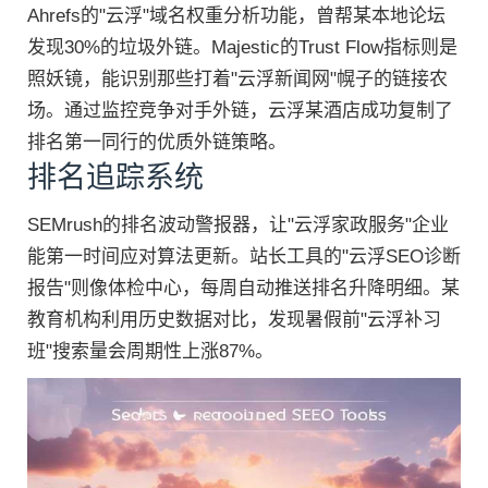
Ahrefs的"云浮"域名权重分析功能，曾帮某本地论坛
发现30%的垃圾外链。Majestic的Trust Flow指标则是
照妖镜，能识别那些打着"云浮新闻网"幌子的链接农
场。通过监控竞争对手外链，云浮某酒店成功复制了
排名第一同行的优质外链策略。
排名追踪系统
SEMrush的排名波动警报器，让"云浮家政服务"企业
能第一时间应对算法更新。站长工具的"云浮SEO诊断
报告"则像体检中心，每周自动推送排名升降明细。某
教育机构利用历史数据对比，发现暑假前"云浮补习
班"搜索量会周期性上涨87%。