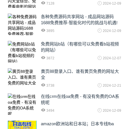
7128
2024-12-09
各种免费源码共享网站 - 成品网站源码
1688免费推荐-智能化时代的挑战与机遇!
3895
2024-12-09
免费网站b站（有哪些可以免费看b站视频
的网站）
3872
2024-12-07
黄页88登录入口、谁有黄页免费的网址大
全
3738
2024-12-21
在线crm在线oa免费 - 有没有免费的OA系
统呢
3494
2024-12-09
amazon欧洲站和日本站；日本专线fba