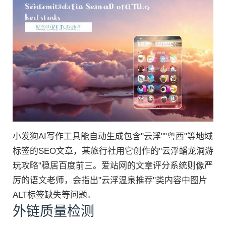
小发狗AI写作工具能自动生成包含"云浮""粤西"等地域
标签的SEO文章，某旅行社用它创作的"云浮蟠龙洞游
玩攻略"稳居百度前三。爱站网的文章评分系统则像严
厉的语文老师，会指出"云浮温泉推荐"类内容中图片
ALT标签缺失等问题。
外链质量检测